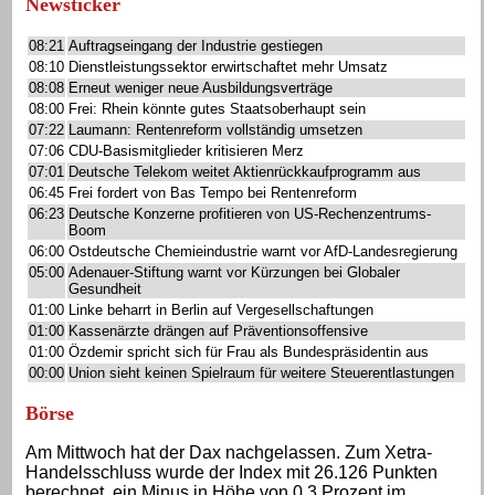
Newsticker
08:21
Auftragseingang der Industrie gestiegen
08:10
Dienstleistungssektor erwirtschaftet mehr Umsatz
08:08
Erneut weniger neue Ausbildungsverträge
08:00
Frei: Rhein könnte gutes Staatsoberhaupt sein
07:22
Laumann: Rentenreform vollständig umsetzen
07:06
CDU-Basismitglieder kritisieren Merz
07:01
Deutsche Telekom weitet Aktienrückkaufprogramm aus
06:45
Frei fordert von Bas Tempo bei Rentenreform
06:23
Deutsche Konzerne profitieren von US-Rechenzentrums-
Boom
06:00
Ostdeutsche Chemieindustrie warnt vor AfD-Landesregierung
05:00
Adenauer-Stiftung warnt vor Kürzungen bei Globaler
Gesundheit
01:00
Linke beharrt in Berlin auf Vergesellschaftungen
01:00
Kassenärzte drängen auf Präventionsoffensive
01:00
Özdemir spricht sich für Frau als Bundespräsidentin aus
00:00
Union sieht keinen Spielraum für weitere Steuerentlastungen
Börse
Am Mittwoch hat der Dax nachgelassen. Zum Xetra-
Handelsschluss wurde der Index mit 26.126 Punkten
berechnet, ein Minus in Höhe von 0,3 Prozent im