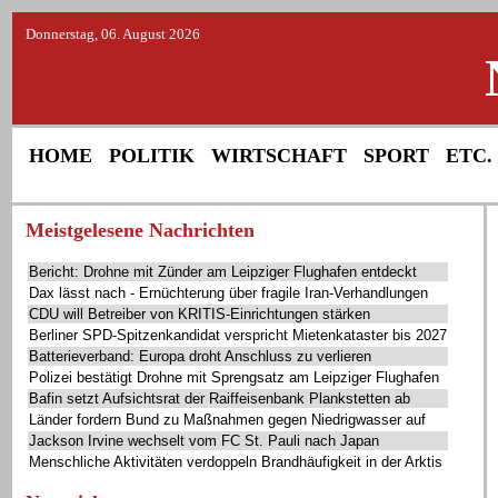
Donnerstag, 06. August 2026
HOME
POLITIK
WIRTSCHAFT
SPORT
ETC.
Meistgelesene Nachrichten
Bericht: Drohne mit Zünder am Leipziger Flughafen entdeckt
Dax lässt nach - Ernüchterung über fragile Iran-Verhandlungen
CDU will Betreiber von KRITIS-Einrichtungen stärken
Berliner SPD-Spitzenkandidat verspricht Mietenkataster bis 2027
Batterieverband: Europa droht Anschluss zu verlieren
Polizei bestätigt Drohne mit Sprengsatz am Leipziger Flughafen
Bafin setzt Aufsichtsrat der Raiffeisenbank Plankstetten ab
Länder fordern Bund zu Maßnahmen gegen Niedrigwasser auf
Jackson Irvine wechselt vom FC St. Pauli nach Japan
Menschliche Aktivitäten verdoppeln Brandhäufigkeit in der Arktis