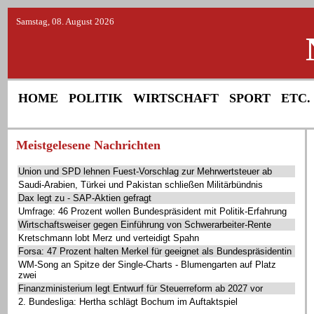
Samstag, 08. August 2026
HOME
POLITIK
WIRTSCHAFT
SPORT
ETC.
Meistgelesene Nachrichten
Union und SPD lehnen Fuest-Vorschlag zur Mehrwertsteuer ab
Saudi-Arabien, Türkei und Pakistan schließen Militärbündnis
Dax legt zu - SAP-Aktien gefragt
Umfrage: 46 Prozent wollen Bundespräsident mit Politik-Erfahrung
Wirtschaftsweiser gegen Einführung von Schwerarbeiter-Rente
Kretschmann lobt Merz und verteidigt Spahn
Forsa: 47 Prozent halten Merkel für geeignet als Bundespräsidentin
WM-Song an Spitze der Single-Charts - Blumengarten auf Platz
zwei
Finanzministerium legt Entwurf für Steuerreform ab 2027 vor
2. Bundesliga: Hertha schlägt Bochum im Auftaktspiel