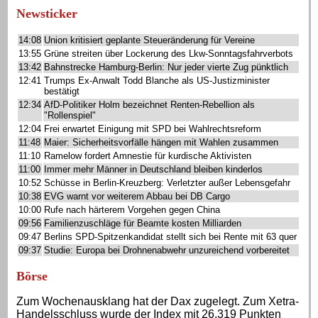
Newsticker
14:08
Union kritisiert geplante Steueränderung für Vereine
13:55
Grüne streiten über Lockerung des Lkw-Sonntagsfahrverbots
13:42
Bahnstrecke Hamburg-Berlin: Nur jeder vierte Zug pünktlich
12:41
Trumps Ex-Anwalt Todd Blanche als US-Justizminister
bestätigt
12:34
AfD-Politiker Holm bezeichnet Renten-Rebellion als
"Rollenspiel"
12:04
Frei erwartet Einigung mit SPD bei Wahlrechtsreform
11:48
Maier: Sicherheitsvorfälle hängen mit Wahlen zusammen
11:10
Ramelow fordert Amnestie für kurdische Aktivisten
11:00
Immer mehr Männer in Deutschland bleiben kinderlos
10:52
Schüsse in Berlin-Kreuzberg: Verletzter außer Lebensgefahr
10:38
EVG warnt vor weiterem Abbau bei DB Cargo
10:00
Rufe nach härterem Vorgehen gegen China
09:56
Familienzuschläge für Beamte kosten Milliarden
09:47
Berlins SPD-Spitzenkandidat stellt sich bei Rente mit 63 quer
09:37
Studie: Europa bei Drohnenabwehr unzureichend vorbereitet
Börse
Zum Wochenausklang hat der Dax zugelegt. Zum Xetra-
Handelsschluss wurde der Index mit 26.319 Punkten