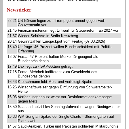
Newsticker
22:21
US-Börsen legen zu - Trump geht erneut gegen Fed-
Gouverneurin vor
21:45
Finanzministerium legt Entwurf für Steuerreform ab 2027 vor
21:37
Wieder Schüsse in Berlin-Kreuzberg
20:14
Gewinnzahlen Eurojackpot vom Freitag (07.08.2026)
18:40
Umfrage: 46 Prozent wollen Bundespräsident mit Politik-
Erfahrung
18:07
Forsa: 47 Prozent halten Merkel für geeignet als
Bundespräsidentin
17:49
Dax legt zu - SAP-Aktien gefragt
17:18
Forsa: Mehrheit indifferent zum Geschlecht des
Bundespräsidenten
16:43
Kretschmann lobt Merz und verteidigt Spahn
16:26
Wirtschaftsweiser gegen Einführung von Schwerarbeiter-
Rente
16:06
Verfassungsschutz warnt vor Desinformationskampagne
gegen Merz
15:50
Saarland setzt Lkw-Sonntagsfahrverbot wegen Niedrigwasser
aus
15:33
WM-Song an Spitze der Single-Charts - Blumengarten auf
Platz zwei
14:57
Saudi-Arabien, Türkei und Pakistan schließen Militärbündnis