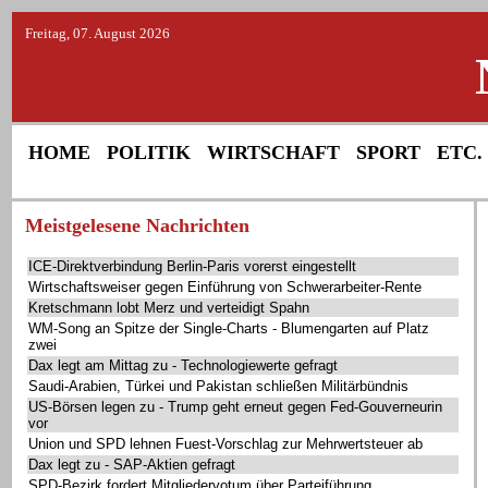
Freitag, 07. August 2026
HOME
POLITIK
WIRTSCHAFT
SPORT
ETC.
Meistgelesene Nachrichten
ICE-Direktverbindung Berlin-Paris vorerst eingestellt
Wirtschaftsweiser gegen Einführung von Schwerarbeiter-Rente
Kretschmann lobt Merz und verteidigt Spahn
WM-Song an Spitze der Single-Charts - Blumengarten auf Platz
zwei
Dax legt am Mittag zu - Technologiewerte gefragt
Saudi-Arabien, Türkei und Pakistan schließen Militärbündnis
US-Börsen legen zu - Trump geht erneut gegen Fed-Gouverneurin
vor
Union und SPD lehnen Fuest-Vorschlag zur Mehrwertsteuer ab
Dax legt zu - SAP-Aktien gefragt
SPD-Bezirk fordert Mitgliedervotum über Parteiführung