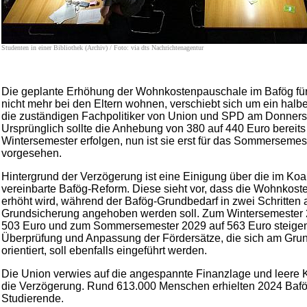
Studenten in einer Bibliothek (Archiv) / Foto: via dts Nachrichtenagentur
Die geplante Erhöhung der Wohnkostenpauschale im Bafög für
nicht mehr bei den Eltern wohnen, verschiebt sich um ein halbe
die zuständigen Fachpolitiker von Union und SPD am Donnersta
Ursprünglich sollte die Anhebung von 380 auf 440 Euro bereit
Wintersemester erfolgen, nun ist sie erst für das Sommersemes
vorgesehen.
Hintergrund der Verzögerung ist eine Einigung über die im Koal
vereinbarte Bafög-Reform. Diese sieht vor, dass die Wohnkost
erhöht wird, während der Bafög-Grundbedarf in zwei Schritten 
Grundsicherung angehoben werden soll. Zum Wintersemester 2
503 Euro und zum Sommersemester 2029 auf 563 Euro steigen
Überprüfung und Anpassung der Fördersätze, die sich am Gru
orientiert, soll ebenfalls eingeführt werden.
Die Union verwies auf die angespannte Finanzlage und leere 
die Verzögerung. Rund 613.000 Menschen erhielten 2024 Bafö
Studierende.