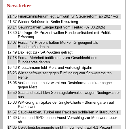
Newsticker
21:45
Finanzministerium legt Entwurf für Steuerreform ab 2027 vor
21:37
Wieder Schüsse in Berlin-Kreuzberg
20:14
Gewinnzahlen Eurojackpot vom Freitag (07.08.2026)
18:40
Umfrage: 46 Prozent wollen Bundespräsident mit Politik-
Erfahrung
18:07
Forsa: 47 Prozent halten Merkel für geeignet als
Bundespräsidentin
17:49
Dax legt zu - SAP-Aktien gefragt
17:18
Forsa: Mehrheit indifferent zum Geschlecht des
Bundespräsidenten
16:43
Kretschmann lobt Merz und verteidigt Spahn
16:26
Wirtschaftsweiser gegen Einführung von Schwerarbeiter-
Rente
16:06
Verfassungsschutz warnt vor Desinformationskampagne
gegen Merz
15:50
Saarland setzt Lkw-Sonntagsfahrverbot wegen Niedrigwasser
aus
15:33
WM-Song an Spitze der Single-Charts - Blumengarten auf
Platz zwei
14:57
Saudi-Arabien, Türkei und Pakistan schließen Militärbündnis
14:39
Union und SPD lehnen Fuest-Vorschlag zur Mehrwertsteuer
ab
14:35
US-Arbeitslosenquote sinkt im Juli leicht auf 4,1 Prozent