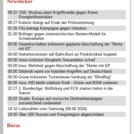
Newsticker
09:32
ISW: Moskau plant Angriffswelle gegen Kiews
Energieinfrastruktur
08:27
Kubicki drängt auf Ende der Frühverrentung
07:26
Fifa beklagt Kampagne gegen Infantino
01:00
Bofinger gegen österreichisches Renten-Modell für
Schwerarbeiter
00:00
Gewerkschaften kritisieren geplante Abschaffung der "Rente
mit 63"
00:00
Verkehrsminister will Bahn-Boni an Pünktlichkeit koppeln
00:00
Union kritisiert Klingbeils Steuerpläne scharf
00:00
Insa: Mehrheit gegen Abschaffung der "Rente mit 63"
00:00
Dobrindt warnt vor hybriden Angriffen auf Deutschland
00:00
Grüne kritisieren Ticketsteuer-Senkung als "Blindflug"
00:00
Insa: AfD bleibt stärkste Kraft - Grüne und BSW verlieren
22:27
2. Bundesliga: Wolfsburg und FCK starten torlos in die
Saison
20:03
Studie: Europa auf russische Drohnenkampagne
unzureichend vorbereitet
19:32
Lottozahlen vom Samstag (08.08.2026)
19:00
Über 300 Russen seit Kriegsbeginn abgeschoben
Börse