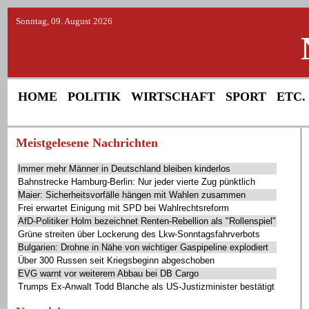
Sonntag, 09. August 2026
HOME
POLITIK
WIRTSCHAFT
SPORT
ETC.
Meistgelesene Nachrichten
Immer mehr Männer in Deutschland bleiben kinderlos
Bahnstrecke Hamburg-Berlin: Nur jeder vierte Zug pünktlich
Maier: Sicherheitsvorfälle hängen mit Wahlen zusammen
Frei erwartet Einigung mit SPD bei Wahlrechtsreform
AfD-Politiker Holm bezeichnet Renten-Rebellion als "Rollenspiel"
Grüne streiten über Lockerung des Lkw-Sonntagsfahrverbots
Bulgarien: Drohne in Nähe von wichtiger Gaspipeline explodiert
Über 300 Russen seit Kriegsbeginn abgeschoben
EVG warnt vor weiterem Abbau bei DB Cargo
Trumps Ex-Anwalt Todd Blanche als US-Justizminister bestätigt