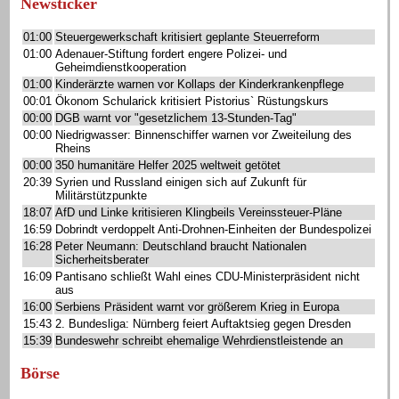
Newsticker
01:00
Steuergewerkschaft kritisiert geplante Steuerreform
01:00
Adenauer-Stiftung fordert engere Polizei- und
Geheimdienstkooperation
01:00
Kinderärzte warnen vor Kollaps der Kinderkrankenpflege
00:01
Ökonom Schularick kritisiert Pistorius` Rüstungskurs
00:00
DGB warnt vor "gesetzlichem 13-Stunden-Tag"
00:00
Niedrigwasser: Binnenschiffer warnen vor Zweiteilung des
Rheins
00:00
350 humanitäre Helfer 2025 weltweit getötet
20:39
Syrien und Russland einigen sich auf Zukunft für
Militärstützpunkte
18:07
AfD und Linke kritisieren Klingbeils Vereinssteuer-Pläne
16:59
Dobrindt verdoppelt Anti-Drohnen-Einheiten der Bundespolizei
16:28
Peter Neumann: Deutschland braucht Nationalen
Sicherheitsberater
16:09
Pantisano schließt Wahl eines CDU-Ministerpräsident nicht
aus
16:00
Serbiens Präsident warnt vor größerem Krieg in Europa
15:43
2. Bundesliga: Nürnberg feiert Auftaktsieg gegen Dresden
15:39
Bundeswehr schreibt ehemalige Wehrdienstleistende an
Börse