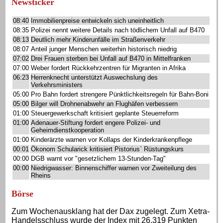
Newsticker
08:40
Immobilienpreise entwickeln sich uneinheitlich
08:35
Polizei nennt weitere Details nach tödlichem Unfall auf B470
08:13
Deutlich mehr Kinderunfälle im Straßenverkehr
08:07
Anteil junger Menschen weiterhin historisch niedrig
07:02
Drei Frauen sterben bei Unfall auf B470 in Mittelfranken
07:00
Weber fordert Rückkehrzentren für Migranten in Afrika
06:23
Herrenknecht unterstützt Auswechslung des
Verkehrsministers
05:00
Pro Bahn fordert strengere Pünktlichkeitsregeln für Bahn-Boni
05:00
Bilger will Drohnenabwehr an Flughäfen verbessern
01:00
Steuergewerkschaft kritisiert geplante Steuerreform
01:00
Adenauer-Stiftung fordert engere Polizei- und
Geheimdienstkooperation
01:00
Kinderärzte warnen vor Kollaps der Kinderkrankenpflege
00:01
Ökonom Schularick kritisiert Pistorius` Rüstungskurs
00:00
DGB warnt vor "gesetzlichem 13-Stunden-Tag"
00:00
Niedrigwasser: Binnenschiffer warnen vor Zweiteilung des
Rheins
Börse
Zum Wochenausklang hat der Dax zugelegt. Zum Xetra-
Handelsschluss wurde der Index mit 26.319 Punkten