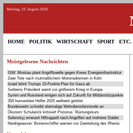
Montag, 10. August 2026
HOME
POLITIK
WIRTSCHAFT
SPORT
ETC.
Meistgelesene Nachrichten
ISW: Moskau plant Angriffswelle gegen Kiews Energieinfrastruktur
Zwei Tote nach mutmaßlichem Motorradrennen in Köln
Israel lehnt Trumps 15-Punkte-Plan für Gaza ab
Serbiens Präsident warnt vor größerem Krieg in Europa
Syrien und Russland einigen sich auf Zukunft für Militärstützpunkte
350 humanitäre Helfer 2025 weltweit getötet
Bundeswehr schreibt ehemalige Wehrdienstleistende an
Ökonom Schularick kritisiert Pistorius` Rüstungskurs
Selenskyj erneuert Hilfsappell nach Angriffen auf mehrere Städte
Niedrigwasser: Binnenschiffer warnen vor Zweiteilung des Rheins