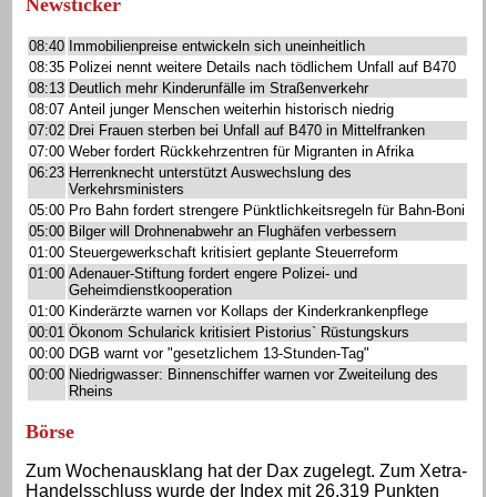
Newsticker
08:40
Immobilienpreise entwickeln sich uneinheitlich
08:35
Polizei nennt weitere Details nach tödlichem Unfall auf B470
08:13
Deutlich mehr Kinderunfälle im Straßenverkehr
08:07
Anteil junger Menschen weiterhin historisch niedrig
07:02
Drei Frauen sterben bei Unfall auf B470 in Mittelfranken
07:00
Weber fordert Rückkehrzentren für Migranten in Afrika
06:23
Herrenknecht unterstützt Auswechslung des
Verkehrsministers
05:00
Pro Bahn fordert strengere Pünktlichkeitsregeln für Bahn-Boni
05:00
Bilger will Drohnenabwehr an Flughäfen verbessern
01:00
Steuergewerkschaft kritisiert geplante Steuerreform
01:00
Adenauer-Stiftung fordert engere Polizei- und
Geheimdienstkooperation
01:00
Kinderärzte warnen vor Kollaps der Kinderkrankenpflege
00:01
Ökonom Schularick kritisiert Pistorius` Rüstungskurs
00:00
DGB warnt vor "gesetzlichem 13-Stunden-Tag"
00:00
Niedrigwasser: Binnenschiffer warnen vor Zweiteilung des
Rheins
Börse
Zum Wochenausklang hat der Dax zugelegt. Zum Xetra-
Handelsschluss wurde der Index mit 26.319 Punkten