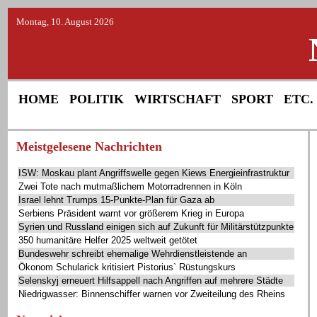
Montag, 10. August 2026
HOME
POLITIK
WIRTSCHAFT
SPORT
ETC.
Meistgelesene Nachrichten
ISW: Moskau plant Angriffswelle gegen Kiews Energieinfrastruktur
Zwei Tote nach mutmaßlichem Motorradrennen in Köln
Israel lehnt Trumps 15-Punkte-Plan für Gaza ab
Serbiens Präsident warnt vor größerem Krieg in Europa
Syrien und Russland einigen sich auf Zukunft für Militärstützpunkte
350 humanitäre Helfer 2025 weltweit getötet
Bundeswehr schreibt ehemalige Wehrdienstleistende an
Ökonom Schularick kritisiert Pistorius` Rüstungskurs
Selenskyj erneuert Hilfsappell nach Angriffen auf mehrere Städte
Niedrigwasser: Binnenschiffer warnen vor Zweiteilung des Rheins