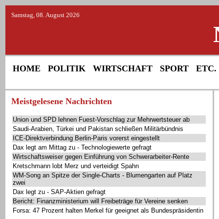
Samstag, 08. August 2026
HOME
POLITIK
WIRTSCHAFT
SPORT
ETC.
Meistgelesene Nachrichten
Union und SPD lehnen Fuest-Vorschlag zur Mehrwertsteuer ab
Saudi-Arabien, Türkei und Pakistan schließen Militärbündnis
ICE-Direktverbindung Berlin-Paris vorerst eingestellt
Dax legt am Mittag zu - Technologiewerte gefragt
Wirtschaftsweiser gegen Einführung von Schwerarbeiter-Rente
Kretschmann lobt Merz und verteidigt Spahn
WM-Song an Spitze der Single-Charts - Blumengarten auf Platz
zwei
Dax legt zu - SAP-Aktien gefragt
Bericht: Finanzministerium will Freibeträge für Vereine senken
Forsa: 47 Prozent halten Merkel für geeignet als Bundespräsidentin