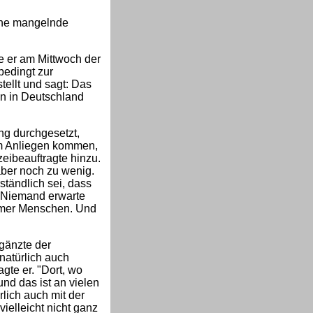
eine mangelnde
te er am Mittwoch der
bedingt zur
tellt und sagt: Das
en in Deutschland
ng durchgesetzt,
em Anliegen kommen,
zeibeauftragte hinzu.
ber noch zu wenig.
ständlich sei, dass
. Niemand erwarte
immer Menschen. Und
rgänzte der
natürlich auch
gte er. "Dort, wo
und das ist an vielen
rlich auch mit der
ielleicht nicht ganz