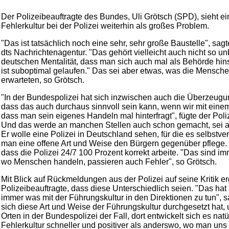
Der Polizeibeauftragte des Bundes, Uli Grötsch (SPD), sieht 
Fehlerkultur bei der Polizei weiterhin als großes Problem.
"Das ist tatsächlich noch eine sehr, sehr große Baustelle", sag
dts Nachrichtenagentur. "Das gehört vielleicht auch nicht so un
deutschen Mentalität, dass man sich auch mal als Behörde hins
ist suboptimal gelaufen." Das sei aber etwas, was die Mensch
erwarteten, so Grötsch.
"In der Bundespolizei hat sich inzwischen auch die Überzeugu
dass das auch durchaus sinnvoll sein kann, wenn wir mit ein
dass man sein eigenes Handeln mal hinterfragt", fügte der Poli
Und das werde an manchen Stellen auch schon gemacht, sei a
Er wolle eine Polizei in Deutschland sehen, für die es selbstver
man eine offene Art und Weise den Bürgern gegenüber pflege
dass die Polizei 24/7 100 Prozent korrekt arbeite. "Das sind 
wo Menschen handeln, passieren auch Fehler", so Grötsch.
Mit Blick auf Rückmeldungen aus der Polizei auf seine Kritik e
Polizeibeauftragte, dass diese Unterschiedlich seien. "Das hat 
immer was mit der Führungskultur in den Direktionen zu tun", sa
sich diese Art und Weise der Führungskultur durchgesetzt hat, 
Orten in der Bundespolizei der Fall, dort entwickelt sich es natü
Fehlerkultur schneller und positiver als anderswo, wo man uns v