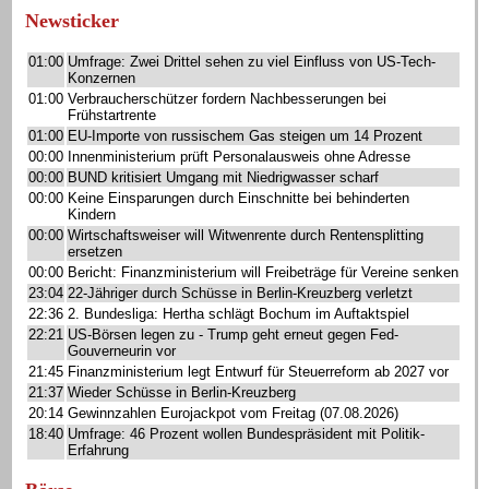
Newsticker
01:00
Umfrage: Zwei Drittel sehen zu viel Einfluss von US-Tech-
Konzernen
01:00
Verbraucherschützer fordern Nachbesserungen bei
Frühstartrente
01:00
EU-Importe von russischem Gas steigen um 14 Prozent
00:00
Innenministerium prüft Personalausweis ohne Adresse
00:00
BUND kritisiert Umgang mit Niedrigwasser scharf
00:00
Keine Einsparungen durch Einschnitte bei behinderten
Kindern
00:00
Wirtschaftsweiser will Witwenrente durch Rentensplitting
ersetzen
00:00
Bericht: Finanzministerium will Freibeträge für Vereine senken
23:04
22-Jähriger durch Schüsse in Berlin-Kreuzberg verletzt
22:36
2. Bundesliga: Hertha schlägt Bochum im Auftaktspiel
22:21
US-Börsen legen zu - Trump geht erneut gegen Fed-
Gouverneurin vor
21:45
Finanzministerium legt Entwurf für Steuerreform ab 2027 vor
21:37
Wieder Schüsse in Berlin-Kreuzberg
20:14
Gewinnzahlen Eurojackpot vom Freitag (07.08.2026)
18:40
Umfrage: 46 Prozent wollen Bundespräsident mit Politik-
Erfahrung