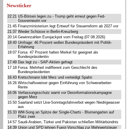
Newsticker
22:21
US-Börsen legen zu - Trump geht erneut gegen Fed-
Gouverneurin vor
21:45
Finanzministerium legt Entwurf für Steuerreform ab 2027 vor
21:37
Wieder Schüsse in Berlin-Kreuzberg
20:14
Gewinnzahlen Eurojackpot vom Freitag (07.08.2026)
18:40
Umfrage: 46 Prozent wollen Bundespräsident mit Politik-
Erfahrung
18:07
Forsa: 47 Prozent halten Merkel für geeignet als
Bundespräsidentin
17:49
Dax legt zu - SAP-Aktien gefragt
17:18
Forsa: Mehrheit indifferent zum Geschlecht des
Bundespräsidenten
16:43
Kretschmann lobt Merz und verteidigt Spahn
16:26
Wirtschaftsweiser gegen Einführung von Schwerarbeiter-
Rente
16:06
Verfassungsschutz warnt vor Desinformationskampagne
gegen Merz
15:50
Saarland setzt Lkw-Sonntagsfahrverbot wegen Niedrigwasser
aus
15:33
WM-Song an Spitze der Single-Charts - Blumengarten auf
Platz zwei
14:57
Saudi-Arabien, Türkei und Pakistan schließen Militärbündnis
14:39
Union und SPD lehnen Fuest-Vorschlag zur Mehrwertsteuer