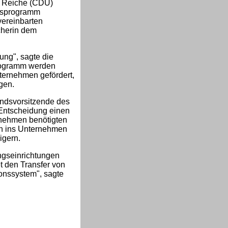
a Reiche (CDU)
onsprogramm
 vereinbarten
cherin dem
ung", sagte die
Programm werden
ternehmen gefördert,
gen.
andsvorsitzende des
Entscheidung einen
ernehmen benötigten
sen ins Unternehmen
igern.
ngseinrichtungen
et den Transfer von
ionssystem", sagte