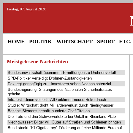
Freitag, 07. August 2026
HOME
POLITIK
WIRTSCHAFT
SPORT
ETC.
Meistgelesene Nachrichten
Bundesanwaltschaft übernimmt Ermittlungen zu Drohnenvorfall
SPD-Politiker verteidigt Drohnen-Zuständigkeiten
Dax legt geringfügig zu - Investoren sehen Nachholpotenzial
Bundesregierung: Sitzungen des Nationalen Sicherheitsrates
geheim
Infratest: Union verliert - AfD erklimmt neues Rekordhoch
Studie: Wirtschaft droht Milliardenverlust durch Niedrigwasser
Bericht: Siemens schafft hunderte Chef-Titel ab
Drei Tote und drei Schwerverletzte bei Unfall in Rheinland-Pfalz
Niedrigwasser: Bilger will Güter auf Straßen und Schienen bringen
Bund stockt "KI-Gigafactory"-Förderung auf eine Milliarde Euro auf