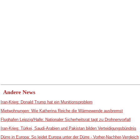
Andere News
Iran-Krieg: Donald Trump hat ein Munitionsproblem
Mietwohnungen: Wie Katherina Reiche die Wärmewende ausbremst
Flughafen Leipzig/Halle: Nationaler Sicherheitsrat tagt zu Drohnenvorfall
Iran-Krieg: Türkei, Saudi-Arabien und Pakistan bilden Verteidigungsbündnis
Dürre in Europa: So leidet Europa unter der Dürre - Vorher-Nachher-Vergleich