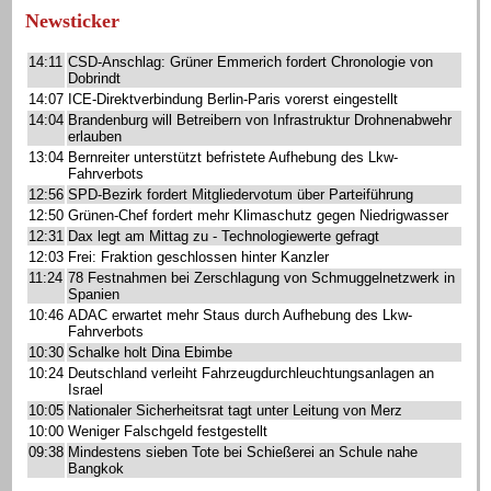
Newsticker
14:11
CSD-Anschlag: Grüner Emmerich fordert Chronologie von
Dobrindt
14:07
ICE-Direktverbindung Berlin-Paris vorerst eingestellt
14:04
Brandenburg will Betreibern von Infrastruktur Drohnenabwehr
erlauben
13:04
Bernreiter unterstützt befristete Aufhebung des Lkw-
Fahrverbots
12:56
SPD-Bezirk fordert Mitgliedervotum über Parteiführung
12:50
Grünen-Chef fordert mehr Klimaschutz gegen Niedrigwasser
12:31
Dax legt am Mittag zu - Technologiewerte gefragt
12:03
Frei: Fraktion geschlossen hinter Kanzler
11:24
78 Festnahmen bei Zerschlagung von Schmuggelnetzwerk in
Spanien
10:46
ADAC erwartet mehr Staus durch Aufhebung des Lkw-
Fahrverbots
10:30
Schalke holt Dina Ebimbe
10:24
Deutschland verleiht Fahrzeugdurchleuchtungsanlagen an
Israel
10:05
Nationaler Sicherheitsrat tagt unter Leitung von Merz
10:00
Weniger Falschgeld festgestellt
09:38
Mindestens sieben Tote bei Schießerei an Schule nahe
Bangkok