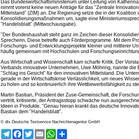
Das Bundeswirtschaftsministerium unter Leitung von Katherin
nimmt vorerst keine neuen Anträge für das "Zentrale Innovati
Mittelstand" (ZIM) an. Die Regierung setze die in der Koalition
Konsolidierungsmaßnahmen um, sagte eine Ministeriumsspre
"Handelsblatt" (Mittwochausgabe).
"Der Bundeshaushalt steht ganz im Zeichen dieser Konsolidier
Sprecherin. Diese betreffe auch Förderprogramme. Mit dem 
Forschungs- und Entwicklungsprojekte kleiner und mittlerer Un
häufig gemeinsam mit Hochschulen und Forschungseinrichtun
Aus Wirtschaft und Wissenschaft kam scharfe Kritik. Der Vorst
Verbands innovativer Unternehmen, Uwe Möhring, nannte die 
"Schlag ins Gesicht" für den innovativen Mittelstand. Die Unt
gerade in der Wirtschaftskrise Verlässlichkeit, um neues Wis
zu holen und so kontinuierlich ihre Wettbewerbsfähigkeit zu ste
Martin Bastian, Präsident der Zuse-Gemeinschaft, die Forschu
vertritt, kritisierte, der Antragsstopp schwäche nun ausgerechn
Ideen in Produkte. "Genau hieran krankt das deutsche Innovat
Bastian dem "Handelsblatt".
© dts Deutsche Textservice Nachrichtenagentur GmbH
Telegram
Facebook
Twitter
Email
WhatsApp
Teilen