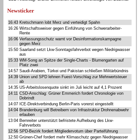
Newsticker
16:43
Kretschmann lobt Merz und verteidigt Spahn
16:26
Wirtschaftsweiser gegen Einführung von Schwerarbeiter-
Rente
16:06
Verfassungsschutz warnt vor Desinformationskampagne
gegen Merz
15:50
Saarland setzt Lkw-Sonntagsfahrverbot wegen Niedrigwasser
aus
15:33
WM-Song an Spitze der Single-Charts - Blumengarten auf
Platz zwei
14:57
Saudi-Arabien, Türkei und Pakistan schließen Militärbündnis
14:39
Union und SPD lehnen Fuest-Vorschlag zur Mehrwertsteuer
ab
14:35
US-Arbeitslosenquote sinkt im Juli leicht auf 4,1 Prozent
14:11
CSD-Anschlag: Grüner Emmerich fordert Chronologie von
Dobrindt
14:07
ICE-Direktverbindung Berlin-Paris vorerst eingestellt
14:04
Brandenburg will Betreibern von Infrastruktur Drohnenabwehr
erlauben
13:04
Bernreiter unterstützt befristete Aufhebung des Lkw-
Fahrverbots
12:56
SPD-Bezirk fordert Mitgliedervotum über Parteiführung
12:50
Grünen-Chef fordert mehr Klimaschutz gegen Niedrigwasser