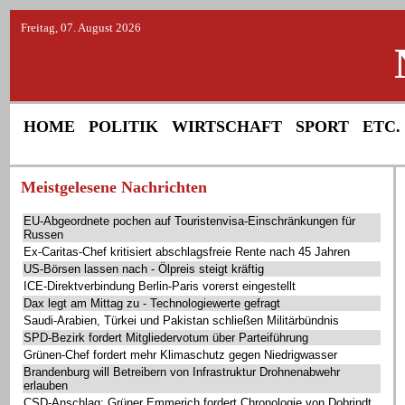
Freitag, 07. August 2026
HOME
POLITIK
WIRTSCHAFT
SPORT
ETC.
Meistgelesene Nachrichten
EU-Abgeordnete pochen auf Touristenvisa-Einschränkungen für
Russen
Ex-Caritas-Chef kritisiert abschlagsfreie Rente nach 45 Jahren
US-Börsen lassen nach - Ölpreis steigt kräftig
ICE-Direktverbindung Berlin-Paris vorerst eingestellt
Dax legt am Mittag zu - Technologiewerte gefragt
Saudi-Arabien, Türkei und Pakistan schließen Militärbündnis
SPD-Bezirk fordert Mitgliedervotum über Parteiführung
Grünen-Chef fordert mehr Klimaschutz gegen Niedrigwasser
Brandenburg will Betreibern von Infrastruktur Drohnenabwehr
erlauben
CSD-Anschlag: Grüner Emmerich fordert Chronologie von Dobrindt