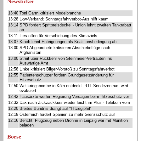
Newsticker
13:40
Toni Garrn kritisiert Modelbranche
13:28
Lkw-Verband: Sonntagsfahrverbot-Aus hilft kaum
13:14
SPD fordert Spritpreisdeckel - Union lehnt zweiten Tankrabatt
ab
13:11
Lies offen für Verschiebung des Klimaziels
13:07
Krach lehnt Enteignungen als Koalitionsbedingung ab
13:00
SPD-Abgeordnete kritisieren Abschiebeflüge nach
Afghanistan
13:00
Streit über Rückkehr von Steinmeier-Vertrauten ins
Auswärtige Amt
12:58
Linke kritisiert Bilger-Vorstoß zu Sonntagsfahrverbot
12:55
Patientenschützer fordern Grundgesetzänderung für
Hitzeschutz
12:50
Weltkriegsbombe in Köln entdeckt: RTL-Sendezentrum wird
evakuiert
12:42
Hausärzte werfen Regierung Versagen beim Hitzeschutz vor
12:32
Dax nach Zickzackkurs wieder leicht im Plus - Telekom vorn
12:20
Breites Bündnis drängt auf "Hitzegipfel"
12:19
Österreich fordert Spanien zu mehr Grenzschutz auf
12:16
Bericht: Flugzeug neben Drohne in Leipzig war mit Munition
beladen
Börse