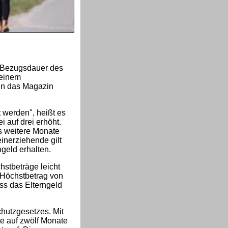
e Bezugsdauer des
 einem
en das Magazin
t werden", heißt es
 auf drei erhöht.
hs weitere Monate
einerziehende gilt
ngeld erhalten.
hstbeträge leicht
 Höchstbetrag von
ss das Elterngeld
hutzgesetzes. Mit
e auf zwölf Monate