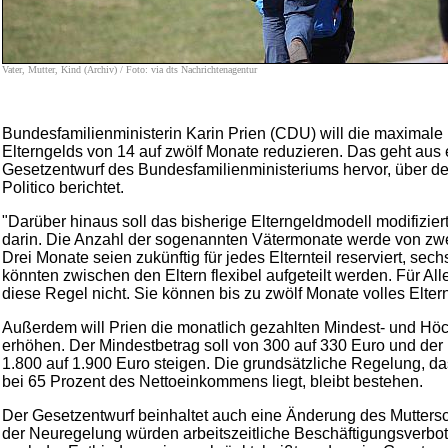
Vater, Mutter, Kind (Archiv) / Foto: via dts Nachrichtenagentur
Bundesfamilienministerin Karin Prien (CDU) will die maximal
Elterngelds von 14 auf zwölf Monate reduzieren. Das geht aus
Gesetzentwurf des Bundesfamilienministeriums hervor, über d
Politico berichtet.
"Darüber hinaus soll das bisherige Elterngeldmodell modifizier
darin. Die Anzahl der sogenannten Vätermonate werde von zwei
Drei Monate seien zukünftig für jedes Elternteil reserviert, sec
könnten zwischen den Eltern flexibel aufgeteilt werden. Für All
diese Regel nicht. Sie können bis zu zwölf Monate volles Elter
Außerdem will Prien die monatlich gezahlten Mindest- und Höc
erhöhen. Der Mindestbetrag soll von 300 auf 330 Euro und der
1.800 auf 1.900 Euro steigen. Die grundsätzliche Regelung, da
bei 65 Prozent des Nettoeinkommens liegt, bleibt bestehen.
Der Gesetzentwurf beinhaltet auch eine Änderung des Muttersc
der Neuregelung würden arbeitszeitliche Beschäftigungsverbot