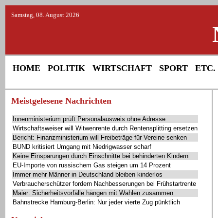
Samstag, 08. August 2026
HOME
POLITIK
WIRTSCHAFT
SPORT
ETC.
Meistgelesene Nachrichten
Innenministerium prüft Personalausweis ohne Adresse
Wirtschaftsweiser will Witwenrente durch Rentensplitting ersetzen
Bericht: Finanzministerium will Freibeträge für Vereine senken
BUND kritisiert Umgang mit Niedrigwasser scharf
Keine Einsparungen durch Einschnitte bei behinderten Kindern
EU-Importe von russischem Gas steigen um 14 Prozent
Immer mehr Männer in Deutschland bleiben kinderlos
Verbraucherschützer fordern Nachbesserungen bei Frühstartrente
Maier: Sicherheitsvorfälle hängen mit Wahlen zusammen
Bahnstrecke Hamburg-Berlin: Nur jeder vierte Zug pünktlich