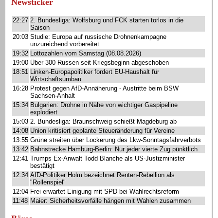
Newsticker
22:27
2. Bundesliga: Wolfsburg und FCK starten torlos in die
Saison
20:03
Studie: Europa auf russische Drohnenkampagne
unzureichend vorbereitet
19:32
Lottozahlen vom Samstag (08.08.2026)
19:00
Über 300 Russen seit Kriegsbeginn abgeschoben
18:51
Linken-Europapolitiker fordert EU-Haushalt für
Wirtschaftsumbau
16:28
Protest gegen AfD-Annäherung - Austritte beim BSW
Sachsen-Anhalt
15:34
Bulgarien: Drohne in Nähe von wichtiger Gaspipeline
explodiert
15:03
2. Bundesliga: Braunschweig schießt Magdeburg ab
14:08
Union kritisiert geplante Steueränderung für Vereine
13:55
Grüne streiten über Lockerung des Lkw-Sonntagsfahrverbots
13:42
Bahnstrecke Hamburg-Berlin: Nur jeder vierte Zug pünktlich
12:41
Trumps Ex-Anwalt Todd Blanche als US-Justizminister
bestätigt
12:34
AfD-Politiker Holm bezeichnet Renten-Rebellion als
"Rollenspiel"
12:04
Frei erwartet Einigung mit SPD bei Wahlrechtsreform
11:48
Maier: Sicherheitsvorfälle hängen mit Wahlen zusammen