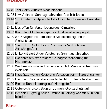
Newsticker
13:40
Toni Garrn kritisiert Modelbranche
13:28
Lkw-Verband: Sonntagsfahrverbot-Aus hilft kaum
13:14
SPD fordert Spritpreisdeckel - Union lehnt zweiten Tankrabatt
ab
13:11
Lies offen für Verschiebung des Klimaziels
13:07
Krach lehnt Enteignungen als Koalitionsbedingung ab
13:00
SPD-Abgeordnete kritisieren Abschiebeflüge nach
Afghanistan
13:00
Streit über Rückkehr von Steinmeier-Vertrauten ins
Auswärtige Amt
12:58
Linke kritisiert Bilger-Vorstoß zu Sonntagsfahrverbot
12:55
Patientenschützer fordern Grundgesetzänderung für
Hitzeschutz
12:50
Weltkriegsbombe in Köln entdeckt: RTL-Sendezentrum wird
evakuiert
12:42
Hausärzte werfen Regierung Versagen beim Hitzeschutz vor
12:32
Dax nach Zickzackkurs wieder leicht im Plus - Telekom vorn
12:20
Breites Bündnis drängt auf "Hitzegipfel"
12:19
Österreich fordert Spanien zu mehr Grenzschutz auf
12:16
Bericht: Flugzeug neben Drohne in Leipzig war mit Munition
beladen
Börse