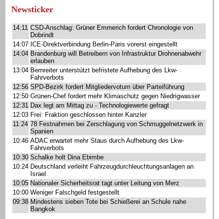
Newsticker
14:11
CSD-Anschlag: Grüner Emmerich fordert Chronologie von
Dobrindt
14:07
ICE-Direktverbindung Berlin-Paris vorerst eingestellt
14:04
Brandenburg will Betreibern von Infrastruktur Drohnenabwehr
erlauben
13:04
Bernreiter unterstützt befristete Aufhebung des Lkw-
Fahrverbots
12:56
SPD-Bezirk fordert Mitgliedervotum über Parteiführung
12:50
Grünen-Chef fordert mehr Klimaschutz gegen Niedrigwasser
12:31
Dax legt am Mittag zu - Technologiewerte gefragt
12:03
Frei: Fraktion geschlossen hinter Kanzler
11:24
78 Festnahmen bei Zerschlagung von Schmuggelnetzwerk in
Spanien
10:46
ADAC erwartet mehr Staus durch Aufhebung des Lkw-
Fahrverbots
10:30
Schalke holt Dina Ebimbe
10:24
Deutschland verleiht Fahrzeugdurchleuchtungsanlagen an
Israel
10:05
Nationaler Sicherheitsrat tagt unter Leitung von Merz
10:00
Weniger Falschgeld festgestellt
09:38
Mindestens sieben Tote bei Schießerei an Schule nahe
Bangkok