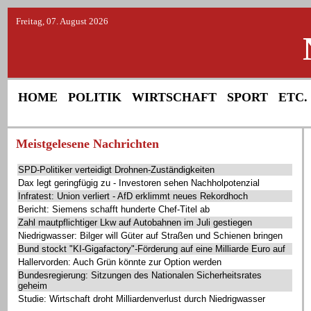
Freitag, 07. August 2026
HOME
POLITIK
WIRTSCHAFT
SPORT
ETC.
Meistgelesene Nachrichten
SPD-Politiker verteidigt Drohnen-Zuständigkeiten
Dax legt geringfügig zu - Investoren sehen Nachholpotenzial
Infratest: Union verliert - AfD erklimmt neues Rekordhoch
Bericht: Siemens schafft hunderte Chef-Titel ab
Zahl mautpflichtiger Lkw auf Autobahnen im Juli gestiegen
Niedrigwasser: Bilger will Güter auf Straßen und Schienen bringen
Bund stockt "KI-Gigafactory"-Förderung auf eine Milliarde Euro auf
Hallervorden: Auch Grün könnte zur Option werden
Bundesregierung: Sitzungen des Nationalen Sicherheitsrates
geheim
Studie: Wirtschaft droht Milliardenverlust durch Niedrigwasser