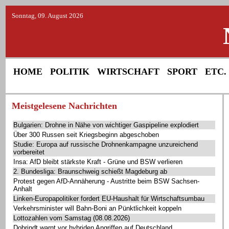
Sonntag, 09. August 2026
HOME
POLITIK
WIRTSCHAFT
SPORT
ETC.
Meistgelesene Nachrichten
Bulgarien: Drohne in Nähe von wichtiger Gaspipeline explodiert
Über 300 Russen seit Kriegsbeginn abgeschoben
Studie: Europa auf russische Drohnenkampagne unzureichend
vorbereitet
Insa: AfD bleibt stärkste Kraft - Grüne und BSW verlieren
2. Bundesliga: Braunschweig schießt Magdeburg ab
Protest gegen AfD-Annäherung - Austritte beim BSW Sachsen-
Anhalt
Linken-Europapolitiker fordert EU-Haushalt für Wirtschaftsumbau
Verkehrsminister will Bahn-Boni an Pünktlichkeit koppeln
Lottozahlen vom Samstag (08.08.2026)
Dobrindt warnt vor hybriden Angriffen auf Deutschland