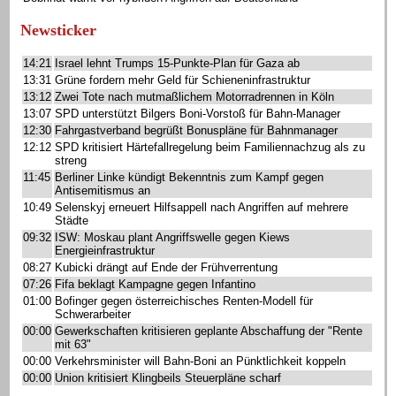
Newsticker
14:21
Israel lehnt Trumps 15-Punkte-Plan für Gaza ab
13:31
Grüne fordern mehr Geld für Schieneninfrastruktur
13:12
Zwei Tote nach mutmaßlichem Motorradrennen in Köln
13:07
SPD unterstützt Bilgers Boni-Vorstoß für Bahn-Manager
12:30
Fahrgastverband begrüßt Bonuspläne für Bahnmanager
12:12
SPD kritisiert Härtefallregelung beim Familiennachzug als zu
streng
11:45
Berliner Linke kündigt Bekenntnis zum Kampf gegen
Antisemitismus an
10:49
Selenskyj erneuert Hilfsappell nach Angriffen auf mehrere
Städte
09:32
ISW: Moskau plant Angriffswelle gegen Kiews
Energieinfrastruktur
08:27
Kubicki drängt auf Ende der Frühverrentung
07:26
Fifa beklagt Kampagne gegen Infantino
01:00
Bofinger gegen österreichisches Renten-Modell für
Schwerarbeiter
00:00
Gewerkschaften kritisieren geplante Abschaffung der "Rente
mit 63"
00:00
Verkehrsminister will Bahn-Boni an Pünktlichkeit koppeln
00:00
Union kritisiert Klingbeils Steuerpläne scharf