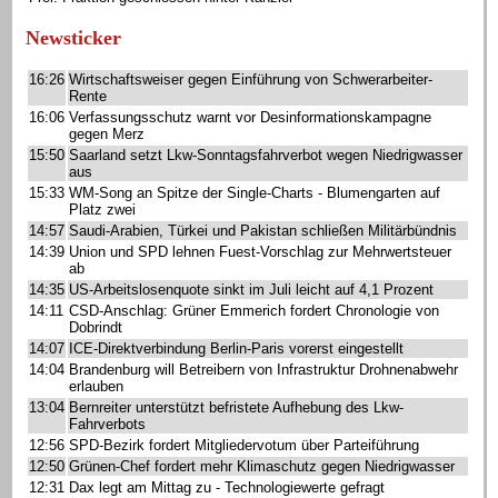
Newsticker
16:26
Wirtschaftsweiser gegen Einführung von Schwerarbeiter-
Rente
16:06
Verfassungsschutz warnt vor Desinformationskampagne
gegen Merz
15:50
Saarland setzt Lkw-Sonntagsfahrverbot wegen Niedrigwasser
aus
15:33
WM-Song an Spitze der Single-Charts - Blumengarten auf
Platz zwei
14:57
Saudi-Arabien, Türkei und Pakistan schließen Militärbündnis
14:39
Union und SPD lehnen Fuest-Vorschlag zur Mehrwertsteuer
ab
14:35
US-Arbeitslosenquote sinkt im Juli leicht auf 4,1 Prozent
14:11
CSD-Anschlag: Grüner Emmerich fordert Chronologie von
Dobrindt
14:07
ICE-Direktverbindung Berlin-Paris vorerst eingestellt
14:04
Brandenburg will Betreibern von Infrastruktur Drohnenabwehr
erlauben
13:04
Bernreiter unterstützt befristete Aufhebung des Lkw-
Fahrverbots
12:56
SPD-Bezirk fordert Mitgliedervotum über Parteiführung
12:50
Grünen-Chef fordert mehr Klimaschutz gegen Niedrigwasser
12:31
Dax legt am Mittag zu - Technologiewerte gefragt