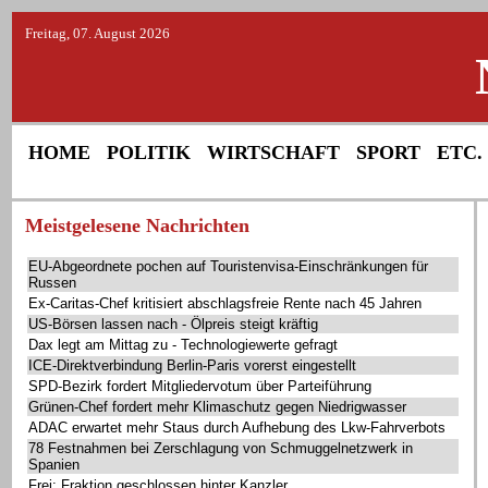
Freitag, 07. August 2026
HOME
POLITIK
WIRTSCHAFT
SPORT
ETC.
Meistgelesene Nachrichten
EU-Abgeordnete pochen auf Touristenvisa-Einschränkungen für
Russen
Ex-Caritas-Chef kritisiert abschlagsfreie Rente nach 45 Jahren
US-Börsen lassen nach - Ölpreis steigt kräftig
Dax legt am Mittag zu - Technologiewerte gefragt
ICE-Direktverbindung Berlin-Paris vorerst eingestellt
SPD-Bezirk fordert Mitgliedervotum über Parteiführung
Grünen-Chef fordert mehr Klimaschutz gegen Niedrigwasser
ADAC erwartet mehr Staus durch Aufhebung des Lkw-Fahrverbots
78 Festnahmen bei Zerschlagung von Schmuggelnetzwerk in
Spanien
Frei: Fraktion geschlossen hinter Kanzler