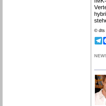
IMK-
Vert
hybr
steh
© dts
Te
NEWS