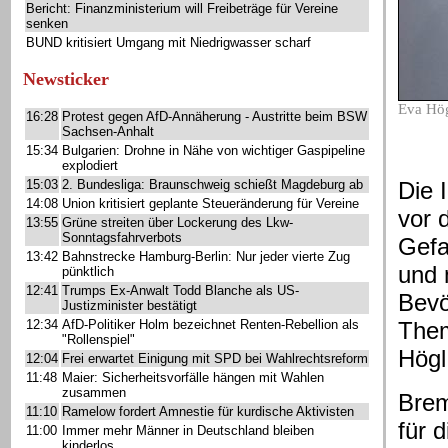
Bericht: Finanzministerium will Freibeträge für Vereine
senken
BUND kritisiert Umgang mit Niedrigwasser scharf
Newsticker
Eva Hög
16:28
Protest gegen AfD-Annäherung - Austritte beim BSW
Sachsen-Anhalt
15:34
Bulgarien: Drohne in Nähe von wichtiger Gaspipeline
explodiert
15:03
2. Bundesliga: Braunschweig schießt Magdeburg ab
Die 
14:08
Union kritisiert geplante Steueränderung für Vereine
vor 
13:55
Grüne streiten über Lockerung des Lkw-
Sonntagsfahrverbots
Gefa
13:42
Bahnstrecke Hamburg-Berlin: Nur jeder vierte Zug
und 
pünktlich
12:41
Trumps Ex-Anwalt Todd Blanche als US-
Bevö
Justizminister bestätigt
12:34
AfD-Politiker Holm bezeichnet Renten-Rebellion als
Them
"Rollenspiel"
Högl
12:04
Frei erwartet Einigung mit SPD bei Wahlrechtsreform
11:48
Maier: Sicherheitsvorfälle hängen mit Wahlen
zusammen
Brem
11:10
Ramelow fordert Amnestie für kurdische Aktivisten
für 
11:00
Immer mehr Männer in Deutschland bleiben
kinderlos