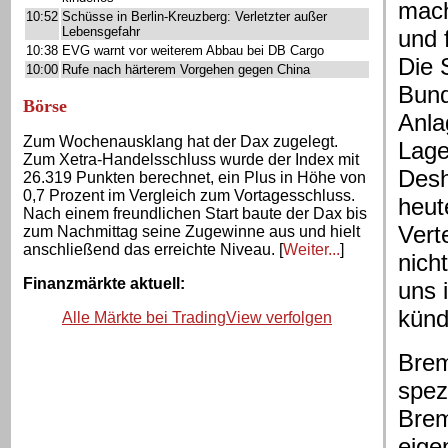
mach
10:52
Schüsse in Berlin-Kreuzberg: Verletzter außer
Lebensgefahr
und 
10:38
EVG warnt vor weiterem Abbau bei DB Cargo
Die 
10:00
Rufe nach härterem Vorgehen gegen China
Bund
Börse
Anla
Zum Wochenausklang hat der Dax zugelegt.
Lage
Zum Xetra-Handelsschluss wurde der Index mit
Desh
26.319 Punkten berechnet, ein Plus in Höhe von
0,7 Prozent im Vergleich zum Vortagesschluss.
heute
Nach einem freundlichen Start baute der Dax bis
Vert
zum Nachmittag seine Zugewinne aus und hielt
anschließend das erreichte Niveau. [
Weiter...
]
nich
Finanzmärkte aktuell
:
uns 
künd
Alle Märkte bei TradingView verfolgen
Brem
spez
Brem
eige