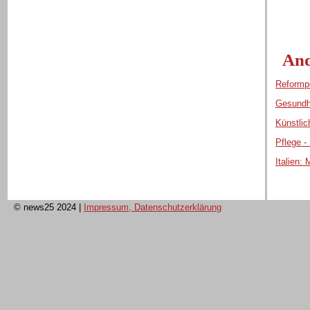
And
Reformpo
Gesundhe
Künstlic
Pflege -
Italien
© news25 2024
|
Impressum, Datenschutzerklärung