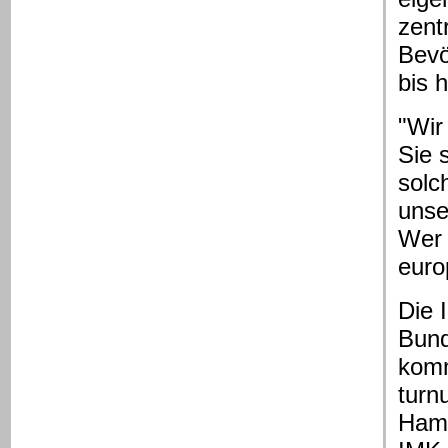
zent
Bevö
bis 
"Wir
Sie 
solc
unse
Wer 
euro
Die 
Bund
komm
turn
Hamb