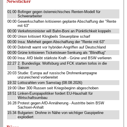
Newsticker
01:00
Bofinger gegen österreichisches Renten-Modell für
Schwerarbeiter
00:00
Gewerkschaften kritisieren geplante Abschaffung der "Rente
mit 63"
00:00
Verkehrsminister will Bahn-Boni an Pünktlichkeit koppeln
00:00
Union kritisiert Klingbeils Steuerpläne scharf
00:00
Insa: Mehrheit gegen Abschaffung der "Rente mit 63"
00:00
Dobrindt warnt vor hybriden Angriffen auf Deutschland
00:00
Grüne kritisieren Ticketsteuer-Senkung als "Blindflug"
00:00
Insa: AfD bleibt stärkste Kraft - Grüne und BSW verlieren
22:27
2. Bundesliga: Wolfsburg und FCK starten torlos in die
Saison
20:03
Studie: Europa auf russische Drohnenkampagne
unzureichend vorbereitet
19:32
Lottozahlen vom Samstag (08.08.2026)
19:00
Über 300 Russen seit Kriegsbeginn abgeschoben
18:51
Linken-Europapolitiker fordert EU-Haushalt für
Wirtschaftsumbau
16:28
Protest gegen AfD-Annäherung - Austritte beim BSW
Sachsen-Anhalt
15:34
Bulgarien: Drohne in Nähe von wichtiger Gaspipeline
explodiert