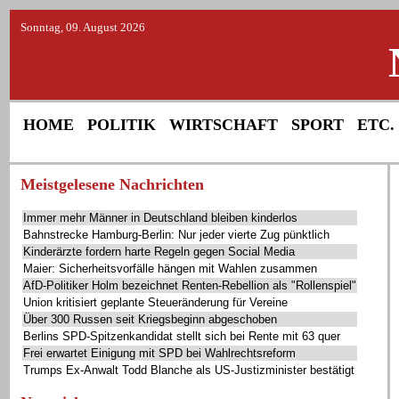
Sonntag, 09. August 2026
HOME
POLITIK
WIRTSCHAFT
SPORT
ETC.
Meistgelesene Nachrichten
Immer mehr Männer in Deutschland bleiben kinderlos
Bahnstrecke Hamburg-Berlin: Nur jeder vierte Zug pünktlich
Kinderärzte fordern harte Regeln gegen Social Media
Maier: Sicherheitsvorfälle hängen mit Wahlen zusammen
AfD-Politiker Holm bezeichnet Renten-Rebellion als "Rollenspiel"
Union kritisiert geplante Steueränderung für Vereine
Über 300 Russen seit Kriegsbeginn abgeschoben
Berlins SPD-Spitzenkandidat stellt sich bei Rente mit 63 quer
Frei erwartet Einigung mit SPD bei Wahlrechtsreform
Trumps Ex-Anwalt Todd Blanche als US-Justizminister bestätigt