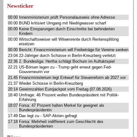
Newsticker
00:00
Innenministerium prüft Personalausweis ohne Adresse
00:00
BUND kritisiert Umgang mit Niedrigwasser scharf
00:00
Keine Einsparungen durch Einschnitte bei behinderten
Kindern
00:00
Wirtschaftsweiser will Witwenrente durch Rentensplitting
ersetzen
00:00
Bericht: Finanzministerium will Freibeträge für Vereine senken
23:04
22-Jähriger durch Schüsse in Berlin-Kreuzberg verletzt
22:36
2. Bundesliga: Hertha schlägt Bochum im Auftaktspiel
22:21
US-Börsen legen zu - Trump geht erneut gegen Fed-
Gouverneurin vor
21:45
Finanzministerium legt Entwurf für Steuerreform ab 2027 vor
21:37
Wieder Schüsse in Berlin-Kreuzberg
20:14
Gewinnzahlen Eurojackpot vom Freitag (07.08.2026)
18:40
Umfrage: 46 Prozent wollen Bundespräsident mit Politik-
Erfahrung
18:07
Forsa: 47 Prozent halten Merkel für geeignet als
Bundespräsidentin
17:49
Dax legt zu - SAP-Aktien gefragt
17:18
Forsa: Mehrheit indifferent zum Geschlecht des
Bundespräsidenten