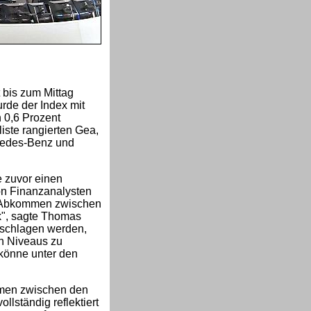
 bis zum Mittag
rde der Index mit
 0,6 Prozent
iste rangierten Gea,
cedes-Benz und
e zuvor einen
von Finanzanalysten
in Abkommen zwischen
k", sagte Thomas
erschlagen werden,
n Niveaus zu
 könne unter den
men zwischen den
llständig reflektiert