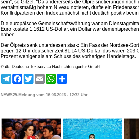
sein", so Gitzel. "Da andererseits die Ölpreisnotierungen noch
verhältnismäßig hohem Niveau notieren, dürfte ein Friedenss
Konfliktparteien den Index zunächst nicht deutlich positiv beein
Die europäische Gemeinschaftswährung war am Dienstagmittag
Euro kostete 1,1612 US-Dollar, ein Dollar war dementsprechen
haben.
Der Ölpreis sank unterdessen stark: Ein Fass der Nordsee-Sort
gegen 12 Uhr deutscher Zeit 81,14 US-Dollar; das waren 203 C
Prozent weniger als am Schluss des vorherigen Handelstags.
© dts Deutsche Textservice Nachrichtenagentur GmbH
Telegram
Facebook
Twitter
Email
WhatsApp
Teilen
NEWS25-Meldung vom 16.06.2026 - 12:32 Uhr