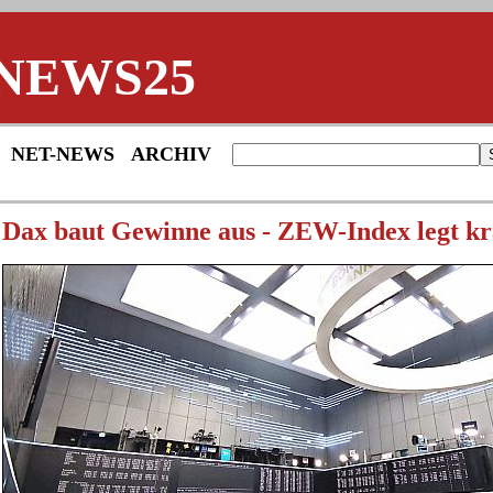
NEWS25
NET-NEWS
ARCHIV
Dax baut Gewinne aus - ZEW-Index legt krä