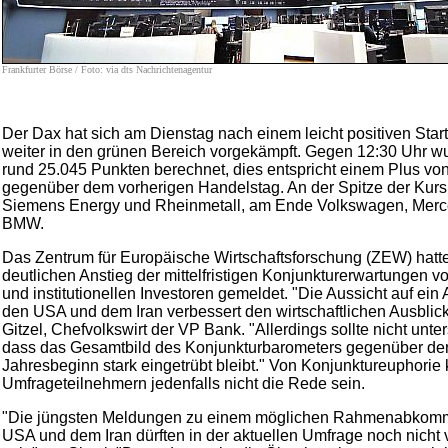
Frankfurter Börse / Foto: via dts Nachrichtenagentur
Der Dax hat sich am Dienstag nach einem leicht positiven Start
weiter in den grünen Bereich vorgekämpft. Gegen 12:30 Uhr wu
rund 25.045 Punkten berechnet, dies entspricht einem Plus von
gegenüber dem vorherigen Handelstag. An der Spitze der Kursl
Siemens Energy und Rheinmetall, am Ende Volkswagen, Mer
BMW.
Das Zentrum für Europäische Wirtschaftsforschung (ZEW) hatt
deutlichen Anstieg der mittelfristigen Konjunkturerwartungen 
und institutionellen Investoren gemeldet. "Die Aussicht auf e
den USA und dem Iran verbessert den wirtschaftlichen Ausblic
Gitzel, Chefvolkswirt der VP Bank. "Allerdings sollte nicht unt
dass das Gesamtbild des Konjunkturbarometers gegenüber de
Jahresbeginn stark eingetrübt bleibt." Von Konjunktureuphorie
Umfrageteilnehmern jedenfalls nicht die Rede sein.
"Die jüngsten Meldungen zu einem möglichen Rahmenabkom
USA und dem Iran dürften in der aktuellen Umfrage noch nicht vo