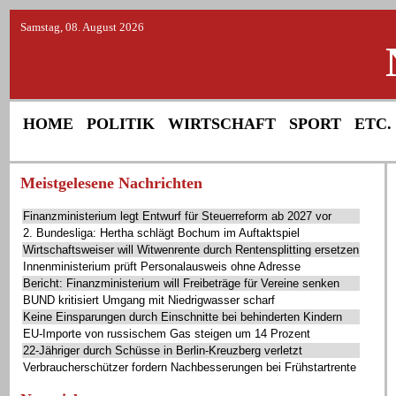
Samstag, 08. August 2026
HOME
POLITIK
WIRTSCHAFT
SPORT
ETC.
Meistgelesene Nachrichten
Finanzministerium legt Entwurf für Steuerreform ab 2027 vor
2. Bundesliga: Hertha schlägt Bochum im Auftaktspiel
Wirtschaftsweiser will Witwenrente durch Rentensplitting ersetzen
Innenministerium prüft Personalausweis ohne Adresse
Bericht: Finanzministerium will Freibeträge für Vereine senken
BUND kritisiert Umgang mit Niedrigwasser scharf
Keine Einsparungen durch Einschnitte bei behinderten Kindern
EU-Importe von russischem Gas steigen um 14 Prozent
22-Jähriger durch Schüsse in Berlin-Kreuzberg verletzt
Verbraucherschützer fordern Nachbesserungen bei Frühstartrente