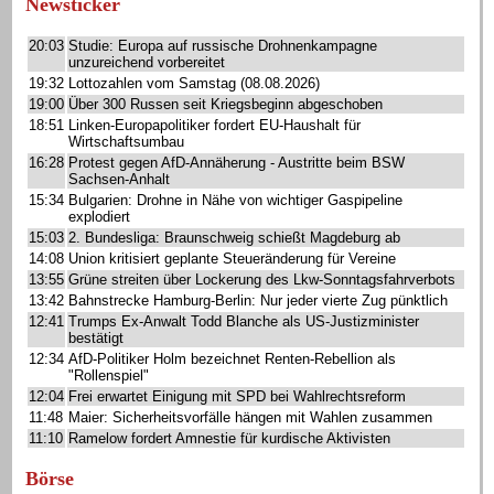
Newsticker
20:03
Studie: Europa auf russische Drohnenkampagne
unzureichend vorbereitet
19:32
Lottozahlen vom Samstag (08.08.2026)
19:00
Über 300 Russen seit Kriegsbeginn abgeschoben
18:51
Linken-Europapolitiker fordert EU-Haushalt für
Wirtschaftsumbau
16:28
Protest gegen AfD-Annäherung - Austritte beim BSW
Sachsen-Anhalt
15:34
Bulgarien: Drohne in Nähe von wichtiger Gaspipeline
explodiert
15:03
2. Bundesliga: Braunschweig schießt Magdeburg ab
14:08
Union kritisiert geplante Steueränderung für Vereine
13:55
Grüne streiten über Lockerung des Lkw-Sonntagsfahrverbots
13:42
Bahnstrecke Hamburg-Berlin: Nur jeder vierte Zug pünktlich
12:41
Trumps Ex-Anwalt Todd Blanche als US-Justizminister
bestätigt
12:34
AfD-Politiker Holm bezeichnet Renten-Rebellion als
"Rollenspiel"
12:04
Frei erwartet Einigung mit SPD bei Wahlrechtsreform
11:48
Maier: Sicherheitsvorfälle hängen mit Wahlen zusammen
11:10
Ramelow fordert Amnestie für kurdische Aktivisten
Börse