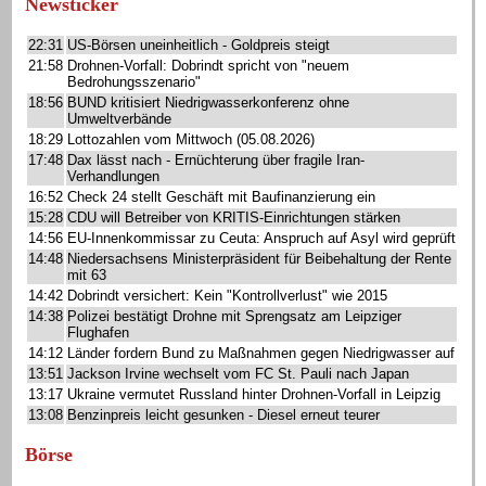
Newsticker
22:31
US-Börsen uneinheitlich - Goldpreis steigt
21:58
Drohnen-Vorfall: Dobrindt spricht von "neuem
Bedrohungsszenario"
18:56
BUND kritisiert Niedrigwasserkonferenz ohne
Umweltverbände
18:29
Lottozahlen vom Mittwoch (05.08.2026)
17:48
Dax lässt nach - Ernüchterung über fragile Iran-
Verhandlungen
16:52
Check 24 stellt Geschäft mit Baufinanzierung ein
15:28
CDU will Betreiber von KRITIS-Einrichtungen stärken
14:56
EU-Innenkommissar zu Ceuta: Anspruch auf Asyl wird geprüft
14:48
Niedersachsens Ministerpräsident für Beibehaltung der Rente
mit 63
14:42
Dobrindt versichert: Kein "Kontrollverlust" wie 2015
14:38
Polizei bestätigt Drohne mit Sprengsatz am Leipziger
Flughafen
14:12
Länder fordern Bund zu Maßnahmen gegen Niedrigwasser auf
13:51
Jackson Irvine wechselt vom FC St. Pauli nach Japan
13:17
Ukraine vermutet Russland hinter Drohnen-Vorfall in Leipzig
13:08
Benzinpreis leicht gesunken - Diesel erneut teurer
Börse