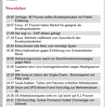
Newsticker
18:40
Umfrage: 46 Prozent wollen Bundespräsident mit Politik-
Erfahrung
18:07
Forsa: 47 Prozent halten Merkel für geeignet als
Bundespräsidentin
17:49
Dax legt zu - SAP-Aktien gefragt
17:18
Forsa: Mehrheit indifferent zum Geschlecht des
Bundespräsidenten
16:43
Kretschmann lobt Merz und verteidigt Spahn
16:26
Wirtschaftsweiser gegen Einführung von Schwerarbeiter-
Rente
16:06
Verfassungsschutz warnt vor Desinformationskampagne
gegen Merz
15:50
Saarland setzt Lkw-Sonntagsfahrverbot wegen Niedrigwasser
aus
15:33
WM-Song an Spitze der Single-Charts - Blumengarten auf
Platz zwei
14:57
Saudi-Arabien, Türkei und Pakistan schließen Militärbündnis
14:39
Union und SPD lehnen Fuest-Vorschlag zur Mehrwertsteuer
ab
14:35
US-Arbeitslosenquote sinkt im Juli leicht auf 4,1 Prozent
14:11
CSD-Anschlag: Grüner Emmerich fordert Chronologie von
Dobrindt