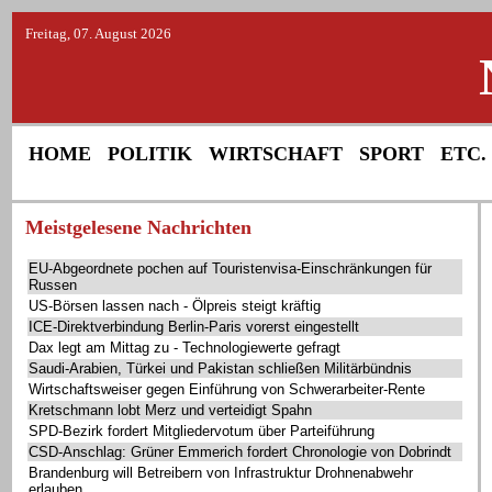
Freitag, 07. August 2026
HOME
POLITIK
WIRTSCHAFT
SPORT
ETC.
Meistgelesene Nachrichten
EU-Abgeordnete pochen auf Touristenvisa-Einschränkungen für
Russen
US-Börsen lassen nach - Ölpreis steigt kräftig
ICE-Direktverbindung Berlin-Paris vorerst eingestellt
Dax legt am Mittag zu - Technologiewerte gefragt
Saudi-Arabien, Türkei und Pakistan schließen Militärbündnis
Wirtschaftsweiser gegen Einführung von Schwerarbeiter-Rente
Kretschmann lobt Merz und verteidigt Spahn
SPD-Bezirk fordert Mitgliedervotum über Parteiführung
CSD-Anschlag: Grüner Emmerich fordert Chronologie von Dobrindt
Brandenburg will Betreibern von Infrastruktur Drohnenabwehr
erlauben