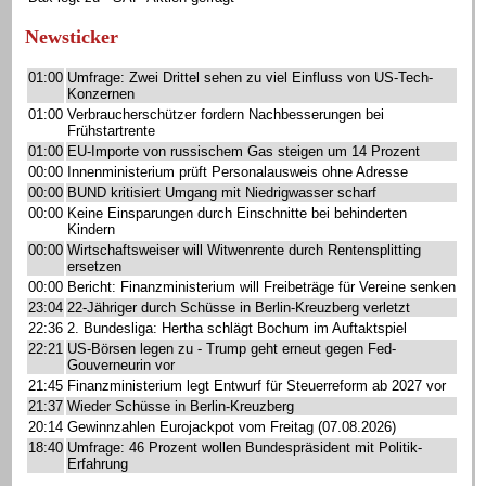
Newsticker
01:00
Umfrage: Zwei Drittel sehen zu viel Einfluss von US-Tech-
Konzernen
01:00
Verbraucherschützer fordern Nachbesserungen bei
Frühstartrente
01:00
EU-Importe von russischem Gas steigen um 14 Prozent
00:00
Innenministerium prüft Personalausweis ohne Adresse
00:00
BUND kritisiert Umgang mit Niedrigwasser scharf
00:00
Keine Einsparungen durch Einschnitte bei behinderten
Kindern
00:00
Wirtschaftsweiser will Witwenrente durch Rentensplitting
ersetzen
00:00
Bericht: Finanzministerium will Freibeträge für Vereine senken
23:04
22-Jähriger durch Schüsse in Berlin-Kreuzberg verletzt
22:36
2. Bundesliga: Hertha schlägt Bochum im Auftaktspiel
22:21
US-Börsen legen zu - Trump geht erneut gegen Fed-
Gouverneurin vor
21:45
Finanzministerium legt Entwurf für Steuerreform ab 2027 vor
21:37
Wieder Schüsse in Berlin-Kreuzberg
20:14
Gewinnzahlen Eurojackpot vom Freitag (07.08.2026)
18:40
Umfrage: 46 Prozent wollen Bundespräsident mit Politik-
Erfahrung