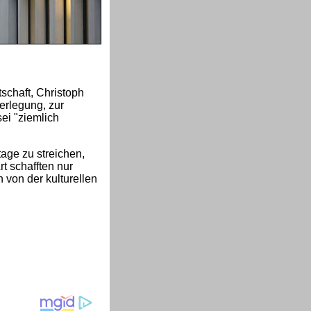
schaft, Christoph
erlegung, zur
sei "ziemlich
age zu streichen,
t schafften nur
 von der kulturellen