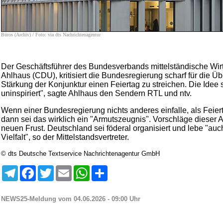
Büros (Archiv) / Foto: via dts Nachrichtenagentur
Der Geschäftsführer des Bundesverbands mittelständische Wirt
Ahlhaus (CDU), kritisiert die Bundesregierung scharf für die Üb
Stärkung der Konjunktur einen Feiertag zu streichen. Die Idee 
uninspiriert", sagte Ahlhaus den Sendern RTL und ntv.
Wenn einer Bundesregierung nichts anderes einfalle, als Feiert
dann sei das wirklich ein "Armutszeugnis". Vorschläge dieser Ar
neuen Frust. Deutschland sei föderal organisiert und lebe "auch
Vielfalt", so der Mittelstandsvertreter.
© dts Deutsche Textservice Nachrichtenagentur GmbH
Telegram
Facebook
Twitter
Email
WhatsApp
Teilen
NEWS25-Meldung vom 04.06.2026 - 09:00 Uhr