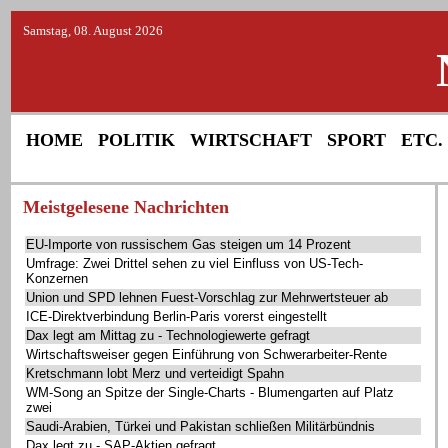
Samstag, 08. August 2026
HOME
POLITIK
WIRTSCHAFT
SPORT
ETC.
Meistgelesene Nachrichten
EU-Importe von russischem Gas steigen um 14 Prozent
Umfrage: Zwei Drittel sehen zu viel Einfluss von US-Tech-
Konzernen
Union und SPD lehnen Fuest-Vorschlag zur Mehrwertsteuer ab
ICE-Direktverbindung Berlin-Paris vorerst eingestellt
Dax legt am Mittag zu - Technologiewerte gefragt
Wirtschaftsweiser gegen Einführung von Schwerarbeiter-Rente
Kretschmann lobt Merz und verteidigt Spahn
WM-Song an Spitze der Single-Charts - Blumengarten auf Platz
zwei
Saudi-Arabien, Türkei und Pakistan schließen Militärbündnis
Dax legt zu - SAP-Aktien gefragt