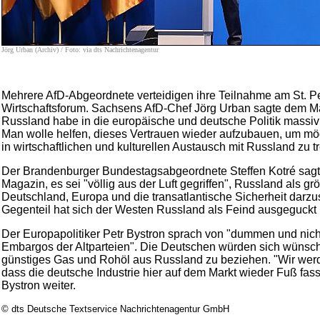
Jörg Urban (Archiv) / Foto: via dts Nachrichtenagentur
Mehrere AfD-Abgeordnete verteidigen ihre Teilnahme am St. P
Wirtschaftsforum. Sachsens AfD-Chef Jörg Urban sagte dem Ma
Russland habe in die europäische und deutsche Politik massiv 
Man wolle helfen, dieses Vertrauen wieder aufzubauen, um mög
in wirtschaftlichen und kulturellen Austausch mit Russland zu tr
Der Brandenburger Bundestagsabgeordnete Steffen Kotré sag
Magazin, es sei "völlig aus der Luft gegriffen", Russland als g
Deutschland, Europa und die transatlantische Sicherheit darzus
Gegenteil hat sich der Westen Russland als Feind ausgeguckt u
Der Europapolitiker Petr Bystron sprach von "dummen und nich
Embargos der Altparteien". Die Deutschen würden sich wünsc
günstiges Gas und Rohöl aus Russland zu beziehen. "Wir wer
dass die deutsche Industrie hier auf dem Markt wieder Fuß fas
Bystron weiter.
© dts Deutsche Textservice Nachrichtenagentur GmbH