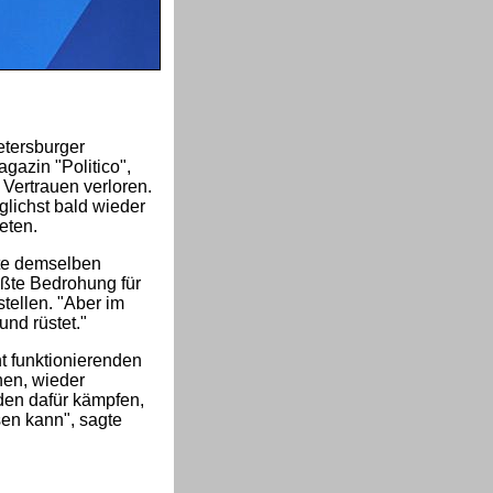
etersburger
gazin "Politico",
Vertrauen verloren.
lichst bald wieder
eten.
te demselben
rößte Bedrohung für
tellen. "Aber im
nd rüstet."
t funktionierenden
hen, wieder
den dafür kämpfen,
sen kann", sagte