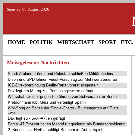
Samstag, 08. August 2026
HOME
POLITIK
WIRTSCHAFT
SPORT
ETC.
Meistgelesene Nachrichten
Saudi-Arabien, Türkei und Pakistan schließen Militärbündnis
Union und SPD lehnen Fuest-Vorschlag zur Mehrwertsteuer ab
ICE-Direktverbindung Berlin-Paris vorerst eingestellt
Dax legt am Mittag zu - Technologiewerte gefragt
Wirtschaftsweiser gegen Einführung von Schwerarbeiter-Rente
Kretschmann lobt Merz und verteidigt Spahn
WM-Song an Spitze der Single-Charts - Blumengarten auf Platz
zwei
Dax legt zu - SAP-Aktien gefragt
Forsa: 47 Prozent halten Merkel für geeignet als Bundespräsidentin
2. Bundesliga: Hertha schlägt Bochum im Auftaktspiel