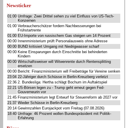
Newsticker
01:00
Umfrage: Zwei Drittel sehen zu viel Einfluss von US-Tech-
Konzernen
01:00
Verbraucherschützer fordern Nachbesserungen bei
Frühstartrente
01:00
EU-Importe von russischem Gas steigen um 14 Prozent
00:00
Innenministerium prüft Personalausweis ohne Adresse
00:00
BUND kritisiert Umgang mit Niedrigwasser scharf
00:00
Keine Einsparungen durch Einschnitte bei behinderten
Kindern
00:00
Wirtschaftsweiser will Witwenrente durch Rentensplitting
ersetzen
00:00
Bericht: Finanzministerium will Freibeträge für Vereine senken
23:04
22-Jähriger durch Schüsse in Berlin-Kreuzberg verletzt
22:36
2. Bundesliga: Hertha schlägt Bochum im Auftaktspiel
22:21
US-Börsen legen zu - Trump geht erneut gegen Fed-
Gouverneurin vor
21:45
Finanzministerium legt Entwurf für Steuerreform ab 2027 vor
21:37
Wieder Schüsse in Berlin-Kreuzberg
20:14
Gewinnzahlen Eurojackpot vom Freitag (07.08.2026)
18:40
Umfrage: 46 Prozent wollen Bundespräsident mit Politik-
Erfahrung