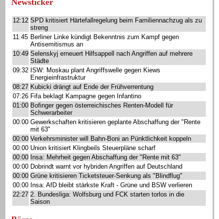
Newsticker
12:12
SPD kritisiert Härtefallregelung beim Familiennachzug als zu
streng
11:45
Berliner Linke kündigt Bekenntnis zum Kampf gegen
Antisemitismus an
10:49
Selenskyj erneuert Hilfsappell nach Angriffen auf mehrere
Städte
09:32
ISW: Moskau plant Angriffswelle gegen Kiews
Energieinfrastruktur
08:27
Kubicki drängt auf Ende der Frühverrentung
07:26
Fifa beklagt Kampagne gegen Infantino
01:00
Bofinger gegen österreichisches Renten-Modell für
Schwerarbeiter
00:00
Gewerkschaften kritisieren geplante Abschaffung der "Rente
mit 63"
00:00
Verkehrsminister will Bahn-Boni an Pünktlichkeit koppeln
00:00
Union kritisiert Klingbeils Steuerpläne scharf
00:00
Insa: Mehrheit gegen Abschaffung der "Rente mit 63"
00:00
Dobrindt warnt vor hybriden Angriffen auf Deutschland
00:00
Grüne kritisieren Ticketsteuer-Senkung als "Blindflug"
00:00
Insa: AfD bleibt stärkste Kraft - Grüne und BSW verlieren
22:27
2. Bundesliga: Wolfsburg und FCK starten torlos in die
Saison