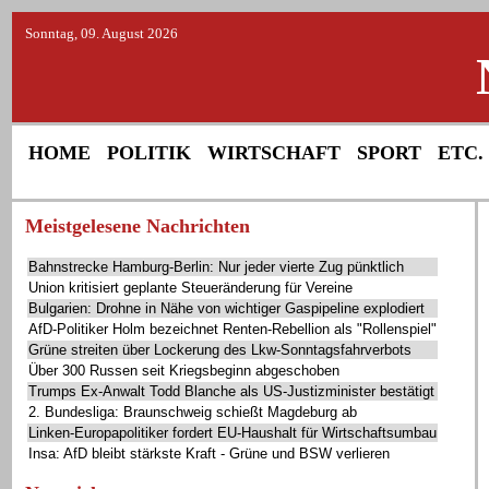
Sonntag, 09. August 2026
HOME
POLITIK
WIRTSCHAFT
SPORT
ETC.
Meistgelesene Nachrichten
Bahnstrecke Hamburg-Berlin: Nur jeder vierte Zug pünktlich
Union kritisiert geplante Steueränderung für Vereine
Bulgarien: Drohne in Nähe von wichtiger Gaspipeline explodiert
AfD-Politiker Holm bezeichnet Renten-Rebellion als "Rollenspiel"
Grüne streiten über Lockerung des Lkw-Sonntagsfahrverbots
Über 300 Russen seit Kriegsbeginn abgeschoben
Trumps Ex-Anwalt Todd Blanche als US-Justizminister bestätigt
2. Bundesliga: Braunschweig schießt Magdeburg ab
Linken-Europapolitiker fordert EU-Haushalt für Wirtschaftsumbau
Insa: AfD bleibt stärkste Kraft - Grüne und BSW verlieren