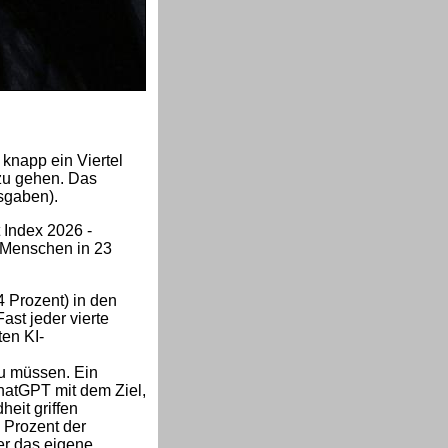
knapp ein Viertel
t zu gehen. Das
sgaben).
Index 2026 -
 Menschen in 23
4 Prozent) in den
st jeder vierte
en KI-
u müssen. Ein
ChatGPT mit dem Ziel,
eit griffen
 Prozent der
er das eigene