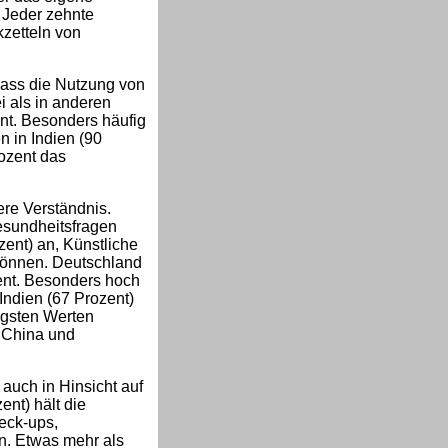
 Jeder zehnte
kzetteln von
dass die Nutzung von
i als in anderen
nt. Besonders häufig
 in Indien (90
rozent das
ere Verständnis.
esundheitsfragen
zent) an, Künstliche
 können. Deutschland
zent. Besonders hoch
Indien (67 Prozent)
igsten Werten
 China und
 auch in Hinsicht auf
nt) hält die
eck-ups,
. Etwas mehr als