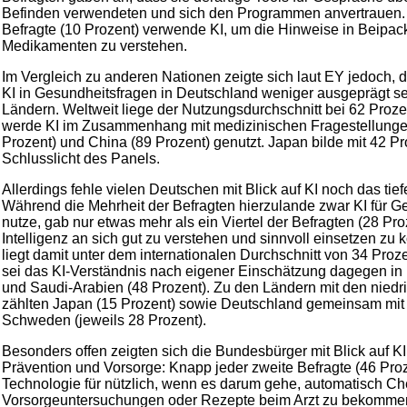
Befinden verwendeten und sich den Programmen anvertrauen.
Befragte (10 Prozent) verwende KI, um die Hinweise in Beipac
Medikamenten zu verstehen.
Im Vergleich zu anderen Nationen zeigte sich laut EY jedoch, 
KI in Gesundheitsfragen in Deutschland weniger ausgeprägt se
Ländern. Weltweit liege der Nutzungsdurchschnitt bei 62 Proze
werde KI im Zusammenhang mit medizinischen Fragestellungen
Prozent) und China (89 Prozent) genutzt. Japan bilde mit 42 P
Schlusslicht des Panels.
Allerdings fehle vielen Deutschen mit Blick auf KI noch das tief
Während die Mehrheit der Befragten hierzulande zwar KI für G
nutze, gab nur etwas mehr als ein Viertel der Befragten (28 Pro
Intelligenz an sich gut zu verstehen und sinnvoll einsetzen zu
liegt damit unter dem internationalen Durchschnitt von 34 Pro
sei das KI-Verständnis nach eigener Einschätzung dagegen in 
und Saudi-Arabien (48 Prozent). Zu den Ländern mit den niedr
zählten Japan (15 Prozent) sowie Deutschland gemeinsam mit
Schweden (jeweils 28 Prozent).
Besonders offen zeigten sich die Bundesbürger mit Blick auf KI
Prävention und Vorsorge: Knapp jeder zweite Befragte (46 Proze
Technologie für nützlich, wenn es darum gehe, automatisch Ch
Vorsorgeuntersuchungen oder Rezepte beim Arzt zu bekommen