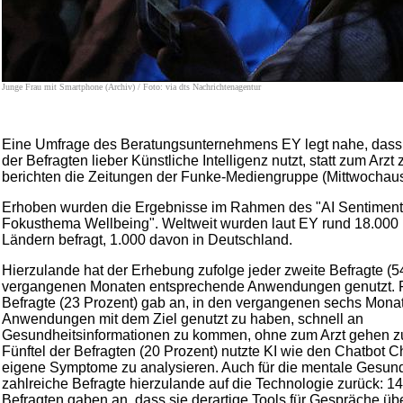
Junge Frau mit Smartphone (Archiv) / Foto: via dts Nachrichtenagentur
Eine Umfrage des Beratungsunternehmens EY legt nahe, dass 
der Befragten lieber Künstliche Intelligenz nutzt, statt zum Arz
berichten die Zeitungen der Funke-Mediengruppe (Mittwochau
Erhoben wurden die Ergebnisse im Rahmen des "AI Sentiment 
Fokusthema Wellbeing". Weltweit wurden laut EY rund 18.000
Ländern befragt, 1.000 davon in Deutschland.
Hierzulande hat der Erhebung zufolge jeder zweite Befragte (5
vergangenen Monaten entsprechende Anwendungen genutzt. Fa
Befragte (23 Prozent) gab an, in den vergangenen sechs Monat
Anwendungen mit dem Ziel genutzt zu haben, schnell an
Gesundheitsinformationen zu kommen, ohne zum Arzt gehen z
Fünftel der Befragten (20 Prozent) nutzte KI wie den Chatbot 
eigene Symptome zu analysieren. Auch für die mentale Gesundh
zahlreiche Befragte hierzulande auf die Technologie zurück: 14
Befragten gaben an, dass sie derartige Tools für Gespräche üb