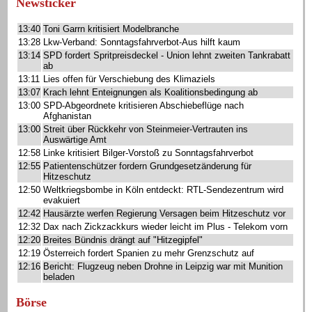
Newsticker
13:40
Toni Garrn kritisiert Modelbranche
13:28
Lkw-Verband: Sonntagsfahrverbot-Aus hilft kaum
13:14
SPD fordert Spritpreisdeckel - Union lehnt zweiten Tankrabatt
ab
13:11
Lies offen für Verschiebung des Klimaziels
13:07
Krach lehnt Enteignungen als Koalitionsbedingung ab
13:00
SPD-Abgeordnete kritisieren Abschiebeflüge nach
Afghanistan
13:00
Streit über Rückkehr von Steinmeier-Vertrauten ins
Auswärtige Amt
12:58
Linke kritisiert Bilger-Vorstoß zu Sonntagsfahrverbot
12:55
Patientenschützer fordern Grundgesetzänderung für
Hitzeschutz
12:50
Weltkriegsbombe in Köln entdeckt: RTL-Sendezentrum wird
evakuiert
12:42
Hausärzte werfen Regierung Versagen beim Hitzeschutz vor
12:32
Dax nach Zickzackkurs wieder leicht im Plus - Telekom vorn
12:20
Breites Bündnis drängt auf "Hitzegipfel"
12:19
Österreich fordert Spanien zu mehr Grenzschutz auf
12:16
Bericht: Flugzeug neben Drohne in Leipzig war mit Munition
beladen
Börse