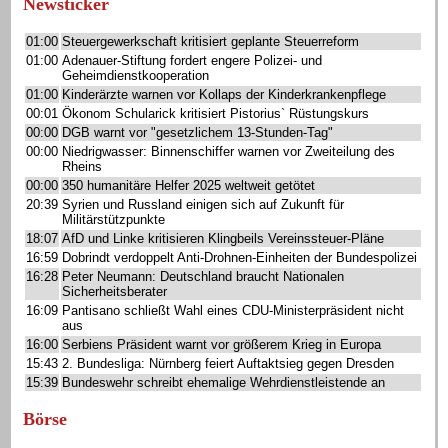
Newsticker
01:00
Steuergewerkschaft kritisiert geplante Steuerreform
01:00
Adenauer-Stiftung fordert engere Polizei- und
Geheimdienstkooperation
01:00
Kinderärzte warnen vor Kollaps der Kinderkrankenpflege
00:01
Ökonom Schularick kritisiert Pistorius` Rüstungskurs
00:00
DGB warnt vor "gesetzlichem 13-Stunden-Tag"
00:00
Niedrigwasser: Binnenschiffer warnen vor Zweiteilung des
Rheins
00:00
350 humanitäre Helfer 2025 weltweit getötet
20:39
Syrien und Russland einigen sich auf Zukunft für
Militärstützpunkte
18:07
AfD und Linke kritisieren Klingbeils Vereinssteuer-Pläne
16:59
Dobrindt verdoppelt Anti-Drohnen-Einheiten der Bundespolizei
16:28
Peter Neumann: Deutschland braucht Nationalen
Sicherheitsberater
16:09
Pantisano schließt Wahl eines CDU-Ministerpräsident nicht
aus
16:00
Serbiens Präsident warnt vor größerem Krieg in Europa
15:43
2. Bundesliga: Nürnberg feiert Auftaktsieg gegen Dresden
15:39
Bundeswehr schreibt ehemalige Wehrdienstleistende an
Börse