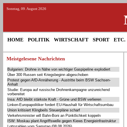
Sonntag, 09. August 2026
HOME
POLITIK
WIRTSCHAFT
SPORT
ETC.
Meistgelesene Nachrichten
Bulgarien: Drohne in Nähe von wichtiger Gaspipeline explodiert
Über 300 Russen seit Kriegsbeginn abgeschoben
Protest gegen AfD-Annäherung - Austritte beim BSW Sachsen-
Anhalt
Studie: Europa auf russische Drohnenkampagne unzureichend
vorbereitet
Insa: AfD bleibt stärkste Kraft - Grüne und BSW verlieren
Linken-Europapolitiker fordert EU-Haushalt für Wirtschaftsumbau
Union kritisiert Klingbeils Steuerpläne scharf
Verkehrsminister will Bahn-Boni an Pünktlichkeit koppeln
ISW: Moskau plant Angriffswelle gegen Kiews Energieinfrastruktur
Lottozahlen vom Samstag (08.08.2026)