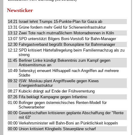
Newsticker
14:21
Israel lehnt Trumps 15-Punkte-Plan für Gaza ab
13:31
Grüne fordern mehr Geld für Schieneninfrastruktur
13:12
Zwei Tote nach mutmaßlichem Motorradrennen in Köln
13:07
SPD unterstützt Bilgers Boni-Vorstoß für Bahn-Manager
12:30
Fahrgastverband begrüßt Bonuspläne für Bahnmanager
12:12
SPD kritisiert Härtefallregelung beim Familiennachzug als zu
streng
11:45
Berliner Linke kündigt Bekenntnis zum Kampf gegen
Antisemitismus an
10:49
Selenskyj erneuert Hilfsappell nach Angriffen auf mehrere
Städte
09:32
ISW: Moskau plant Angriffswelle gegen Kiews
Energieinfrastruktur
08:27
Kubicki drängt auf Ende der Frühverrentung
07:26
Fifa beklagt Kampagne gegen Infantino
01:00
Bofinger gegen österreichisches Renten-Modell für
Schwerarbeiter
00:00
Gewerkschaften kritisieren geplante Abschaffung der "Rente
mit 63"
00:00
Verkehrsminister will Bahn-Boni an Pünktlichkeit koppeln
00:00
Union kritisiert Klingbeils Steuerpläne scharf