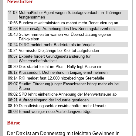
Newsticker
11:07
Mutmaßlicher Agent wegen Sabotageverdacht in Thüringen
festgenommen
10:56
Bundesumweltministerium mahnt mehr Renaturierung an
10:53
Bilger erwägt Aufhebung des Lkw-Sonntagsfahrverbots
10:43
Schwimmmeister warnen vor Überschätzung eigener
Fähigkeiten
10:24
DLRG meldet mehr Badetote als im Vorjahr
10:24
Vermisste Dreijährige bei Kiel tot aufgefunden
09:57
Experte fordert Grundgesetzänderung für
Wissenschaftsfreiheit
09:30
Dax startet leicht im Plus - Rally legt Pause ein
09:17
Klüssendorf: Drohnenfund in Leipzig ernst nehmen
09:14
RKI meldet fast 12.000 hitzebedingte Sterbefälle
09:07
Studie: Förderung junger Erwachsener bringt mehr als bei
Älteren
09:02
SPD lehnt einheitliche Anhebung der Mehrwertsteuer ab
08:21
Auftragseingang der Industrie gestiegen
08:10
Dienstleistungssektor erwirtschaftet mehr Umsatz
08:08
Erneut weniger neue Ausbildungsverträge
Börse
Der Dax ist am Donnerstag mit leichten Gewinnen in