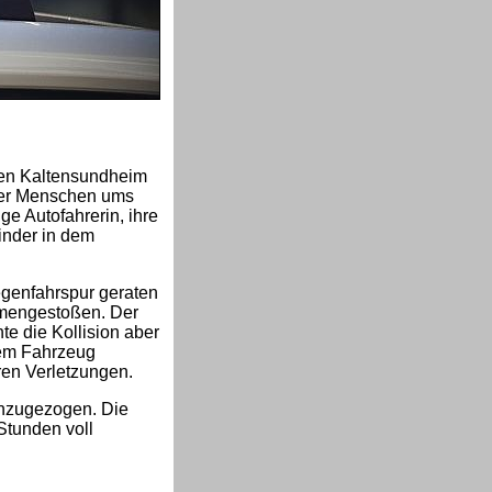
hen Kaltensundheim
ier Menschen ums
ge Autofahrerin, ihre
inder in dem
egenfahrspur geraten
mengestoßen. Der
e die Kollision aber
dem Fahrzeug
ren Verletzungen.
inzugezogen. Die
Stunden voll