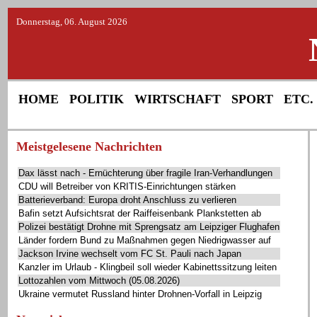
Donnerstag, 06. August 2026
HOME
POLITIK
WIRTSCHAFT
SPORT
ETC.
Meistgelesene Nachrichten
Dax lässt nach - Ernüchterung über fragile Iran-Verhandlungen
CDU will Betreiber von KRITIS-Einrichtungen stärken
Batterieverband: Europa droht Anschluss zu verlieren
Bafin setzt Aufsichtsrat der Raiffeisenbank Plankstetten ab
Polizei bestätigt Drohne mit Sprengsatz am Leipziger Flughafen
Länder fordern Bund zu Maßnahmen gegen Niedrigwasser auf
Jackson Irvine wechselt vom FC St. Pauli nach Japan
Kanzler im Urlaub - Klingbeil soll wieder Kabinettssitzung leiten
Lottozahlen vom Mittwoch (05.08.2026)
Ukraine vermutet Russland hinter Drohnen-Vorfall in Leipzig