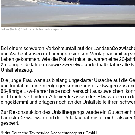
Polizei (Archiv) / Foto: via dts Nachrichtenagentur
Bei einem schweren Verkehrsunfall auf der Landstraße zwisc
und Aschenhausen in Thüringen sind am Montagnachmittag v
Leben gekommen. Wie die Polizei mitteilte, waren eine 20-jähri
25-jährige Beifahrerin sowie zwei etwa anderthalb Jahre alte K
Unfallfahrzeug.
Die junge Frau war aus bislang ungeklärter Ursache auf die G
und frontal mit einem entgegenkommenden Lastwagen zusam
63-jährige Lkw-Fahrer habe noch versucht auszuweichen, konnt
nicht mehr verhindern. Alle vier Insassen des Pkw wurden in 
eingeklemmt und erlagen noch an der Unfallstelle ihren schwe
Zur Rekonstruktion des Unfallhergangs wurde ein Gutachter h
Landstraße war während der Unfallaufnahme für mehr als vier 
gesperrt.
© dts Deutsche Textservice Nachrichtenagentur GmbH