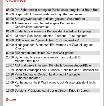
Newsticker
05:00
Pro Bahn fordert strengere Pünktlichkeitsregeln für Bahn-Boni
05:00
Bilger will Drohnenabwehr an Flughäfen verbessern
01:00
Steuergewerkschaft kritisiert geplante Steuerreform
01:00
Adenauer-Stiftung fordert engere Polizei- und
Geheimdienstkooperation
01:00
Kinderärzte warnen vor Kollaps der Kinderkrankenpflege
00:01
Ökonom Schularick kritisiert Pistorius` Rüstungskurs
00:00
DGB warnt vor "gesetzlichem 13-Stunden-Tag"
00:00
Niedrigwasser: Binnenschiffer warnen vor Zweiteilung des
Rheins
00:00
350 humanitäre Helfer 2025 weltweit getötet
20:39
Syrien und Russland einigen sich auf Zukunft für
Militärstützpunkte
18:07
AfD und Linke kritisieren Klingbeils Vereinssteuer-Pläne
16:59
Dobrindt verdoppelt Anti-Drohnen-Einheiten der Bundespolizei
16:28
Peter Neumann: Deutschland braucht Nationalen
Sicherheitsberater
16:09
Pantisano schließt Wahl eines CDU-Ministerpräsident nicht
aus
16:00
Serbiens Präsident warnt vor größerem Krieg in Europa
Börse