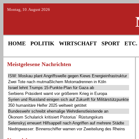
Montag, 10. August 2026
HOME
POLITIK
WIRTSCHAFT
SPORT
ETC.
Meistgelesene Nachrichten
ISW: Moskau plant Angriffswelle gegen Kiews Energieinfrastruktur
Zwei Tote nach mutmaßlichem Motorradrennen in Köln
Israel lehnt Trumps 15-Punkte-Plan für Gaza ab
Serbiens Präsident warnt vor größerem Krieg in Europa
Syrien und Russland einigen sich auf Zukunft für Militärstützpunkte
350 humanitäre Helfer 2025 weltweit getötet
Bundeswehr schreibt ehemalige Wehrdienstleistende an
Ökonom Schularick kritisiert Pistorius` Rüstungskurs
Selenskyj erneuert Hilfsappell nach Angriffen auf mehrere Städte
Niedrigwasser: Binnenschiffer warnen vor Zweiteilung des Rheins