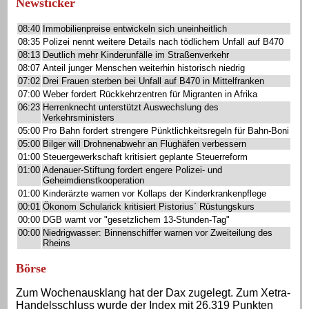
Newsticker
08:40
Immobilienpreise entwickeln sich uneinheitlich
08:35
Polizei nennt weitere Details nach tödlichem Unfall auf B470
08:13
Deutlich mehr Kinderunfälle im Straßenverkehr
08:07
Anteil junger Menschen weiterhin historisch niedrig
07:02
Drei Frauen sterben bei Unfall auf B470 in Mittelfranken
07:00
Weber fordert Rückkehrzentren für Migranten in Afrika
06:23
Herrenknecht unterstützt Auswechslung des
Verkehrsministers
05:00
Pro Bahn fordert strengere Pünktlichkeitsregeln für Bahn-Boni
05:00
Bilger will Drohnenabwehr an Flughäfen verbessern
01:00
Steuergewerkschaft kritisiert geplante Steuerreform
01:00
Adenauer-Stiftung fordert engere Polizei- und
Geheimdienstkooperation
01:00
Kinderärzte warnen vor Kollaps der Kinderkrankenpflege
00:01
Ökonom Schularick kritisiert Pistorius` Rüstungskurs
00:00
DGB warnt vor "gesetzlichem 13-Stunden-Tag"
00:00
Niedrigwasser: Binnenschiffer warnen vor Zweiteilung des
Rheins
Börse
Zum Wochenausklang hat der Dax zugelegt. Zum Xetra-
Handelsschluss wurde der Index mit 26.319 Punkten