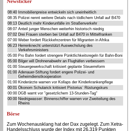
Newsticker
08:40
Immobilienpreise entwickeln sich uneinheitlich
08:35
Polizei nennt weitere Details nach tödlichem Unfall auf B470
08:13
Deutlich mehr Kinderunfälle im Straßenverkehr
08:07
Anteil junger Menschen weiterhin historisch niedrig
07:02
Drei Frauen sterben bei Unfall auf B470 in Mittelfranken
07:00
Weber fordert Rückkehrzentren für Migranten in Afrika
06:23
Herrenknecht unterstützt Auswechslung des
Verkehrsministers
05:00
Pro Bahn fordert strengere Pünktlichkeitsregeln für Bahn-Boni
05:00
Bilger will Drohnenabwehr an Flughäfen verbessern
01:00
Steuergewerkschaft kritisiert geplante Steuerreform
01:00
Adenauer-Stiftung fordert engere Polizei- und
Geheimdienstkooperation
01:00
Kinderärzte warnen vor Kollaps der Kinderkrankenpflege
00:01
Ökonom Schularick kritisiert Pistorius` Rüstungskurs
00:00
DGB warnt vor "gesetzlichem 13-Stunden-Tag"
00:00
Niedrigwasser: Binnenschiffer warnen vor Zweiteilung des
Rheins
Börse
Zum Wochenausklang hat der Dax zugelegt. Zum Xetra-
Handelsschluss wurde der Index mit 26.319 Punkten