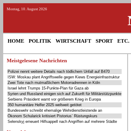
Montag, 10. August 2026
HOME
POLITIK
WIRTSCHAFT
SPORT
ETC.
Meistgelesene Nachrichten
Polizei nennt weitere Details nach tödlichem Unfall auf B470
ISW: Moskau plant Angriffswelle gegen Kiews Energieinfrastruktur
Zwei Tote nach mutmaßlichem Motorradrennen in Köln
Israel lehnt Trumps 15-Punkte-Plan für Gaza ab
Syrien und Russland einigen sich auf Zukunft für Militärstützpunkte
Serbiens Präsident warnt vor größerem Krieg in Europa
350 humanitäre Helfer 2025 weltweit getötet
Bundeswehr schreibt ehemalige Wehrdienstleistende an
Ökonom Schularick kritisiert Pistorius` Rüstungskurs
Selenskyj erneuert Hilfsappell nach Angriffen auf mehrere Städte