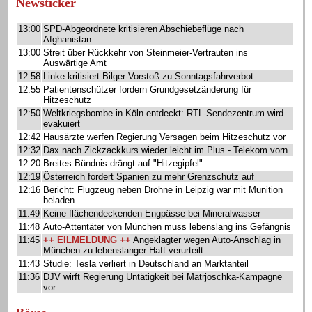
Newsticker
13:00
SPD-Abgeordnete kritisieren Abschiebeflüge nach
Afghanistan
13:00
Streit über Rückkehr von Steinmeier-Vertrauten ins
Auswärtige Amt
12:58
Linke kritisiert Bilger-Vorstoß zu Sonntagsfahrverbot
12:55
Patientenschützer fordern Grundgesetzänderung für
Hitzeschutz
12:50
Weltkriegsbombe in Köln entdeckt: RTL-Sendezentrum wird
evakuiert
12:42
Hausärzte werfen Regierung Versagen beim Hitzeschutz vor
12:32
Dax nach Zickzackkurs wieder leicht im Plus - Telekom vorn
12:20
Breites Bündnis drängt auf "Hitzegipfel"
12:19
Österreich fordert Spanien zu mehr Grenzschutz auf
12:16
Bericht: Flugzeug neben Drohne in Leipzig war mit Munition
beladen
11:49
Keine flächendeckenden Engpässe bei Mineralwasser
11:48
Auto-Attentäter von München muss lebenslang ins Gefängnis
11:45
++ EILMELDUNG ++
Angeklagter wegen Auto-Anschlag in
München zu lebenslanger Haft verurteilt
11:43
Studie: Tesla verliert in Deutschland an Marktanteil
11:36
DJV wirft Regierung Untätigkeit bei Matrjoschka-Kampagne
vor