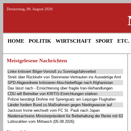
Donnerstag, 06. August 2026
HOME
POLITIK
WIRTSCHAFT
SPORT
ETC.
Meistgelesene Nachrichten
Linke kritisiert Bilger-Vorstoß zu Sonntagsfahrverbot
Streit über Rückkehr von Steinmeier-Vertrauten ins Auswärtige Amt
SPD-Abgeordnete kritisieren Abschiebeflüge nach Afghanistan
Dax lässt nach - Ernüchterung über fragile Iran-Verhandlungen
CDU will Betreiber von KRITIS-Einrichtungen stärken
Polizei bestätigt Drohne mit Sprengsatz am Leipziger Flughafen
Länder fordern Bund zu Maßnahmen gegen Niedrigwasser auf
Jackson Irvine wechselt vom FC St. Pauli nach Japan
Niedersachsens Ministerpräsident für Beibehaltung der Rente mit 63
Lottozahlen vom Mittwoch (05.08.2026)