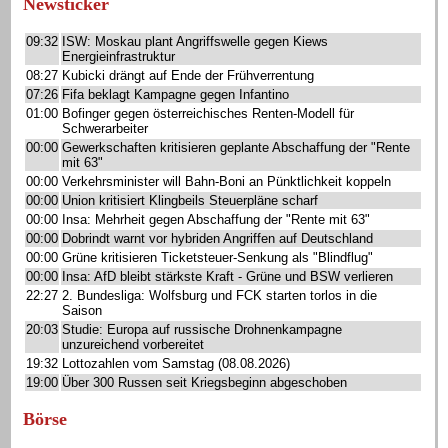
Newsticker
09:32
ISW: Moskau plant Angriffswelle gegen Kiews
Energieinfrastruktur
08:27
Kubicki drängt auf Ende der Frühverrentung
07:26
Fifa beklagt Kampagne gegen Infantino
01:00
Bofinger gegen österreichisches Renten-Modell für
Schwerarbeiter
00:00
Gewerkschaften kritisieren geplante Abschaffung der "Rente
mit 63"
00:00
Verkehrsminister will Bahn-Boni an Pünktlichkeit koppeln
00:00
Union kritisiert Klingbeils Steuerpläne scharf
00:00
Insa: Mehrheit gegen Abschaffung der "Rente mit 63"
00:00
Dobrindt warnt vor hybriden Angriffen auf Deutschland
00:00
Grüne kritisieren Ticketsteuer-Senkung als "Blindflug"
00:00
Insa: AfD bleibt stärkste Kraft - Grüne und BSW verlieren
22:27
2. Bundesliga: Wolfsburg und FCK starten torlos in die
Saison
20:03
Studie: Europa auf russische Drohnenkampagne
unzureichend vorbereitet
19:32
Lottozahlen vom Samstag (08.08.2026)
19:00
Über 300 Russen seit Kriegsbeginn abgeschoben
Börse