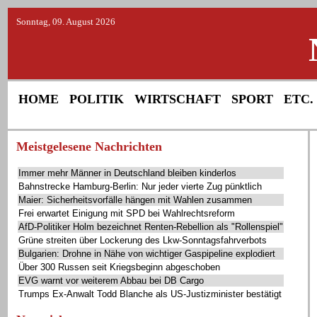
Sonntag, 09. August 2026
HOME
POLITIK
WIRTSCHAFT
SPORT
ETC.
Meistgelesene Nachrichten
Immer mehr Männer in Deutschland bleiben kinderlos
Bahnstrecke Hamburg-Berlin: Nur jeder vierte Zug pünktlich
Maier: Sicherheitsvorfälle hängen mit Wahlen zusammen
Frei erwartet Einigung mit SPD bei Wahlrechtsreform
AfD-Politiker Holm bezeichnet Renten-Rebellion als "Rollenspiel"
Grüne streiten über Lockerung des Lkw-Sonntagsfahrverbots
Bulgarien: Drohne in Nähe von wichtiger Gaspipeline explodiert
Über 300 Russen seit Kriegsbeginn abgeschoben
EVG warnt vor weiterem Abbau bei DB Cargo
Trumps Ex-Anwalt Todd Blanche als US-Justizminister bestätigt