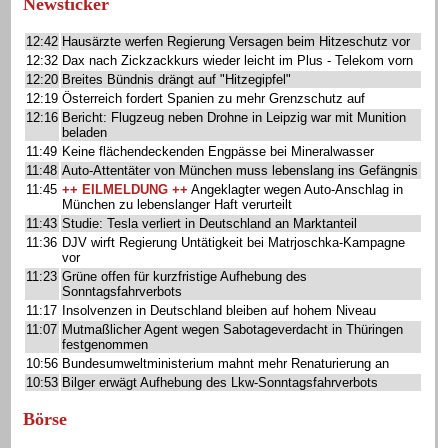
Newsticker
12:42
Hausärzte werfen Regierung Versagen beim Hitzeschutz vor
12:32
Dax nach Zickzackkurs wieder leicht im Plus - Telekom vorn
12:20
Breites Bündnis drängt auf "Hitzegipfel"
12:19
Österreich fordert Spanien zu mehr Grenzschutz auf
12:16
Bericht: Flugzeug neben Drohne in Leipzig war mit Munition
beladen
11:49
Keine flächendeckenden Engpässe bei Mineralwasser
11:48
Auto-Attentäter von München muss lebenslang ins Gefängnis
11:45
++ EILMELDUNG ++
Angeklagter wegen Auto-Anschlag in
München zu lebenslanger Haft verurteilt
11:43
Studie: Tesla verliert in Deutschland an Marktanteil
11:36
DJV wirft Regierung Untätigkeit bei Matrjoschka-Kampagne
vor
11:23
Grüne offen für kurzfristige Aufhebung des
Sonntagsfahrverbots
11:17
Insolvenzen in Deutschland bleiben auf hohem Niveau
11:07
Mutmaßlicher Agent wegen Sabotageverdacht in Thüringen
festgenommen
10:56
Bundesumweltministerium mahnt mehr Renaturierung an
10:53
Bilger erwägt Aufhebung des Lkw-Sonntagsfahrverbots
Börse