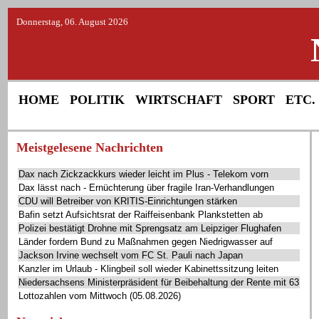
Donnerstag, 06. August 2026
HOME
POLITIK
WIRTSCHAFT
SPORT
ETC.
Meistgelesene Nachrichten
Dax nach Zickzackkurs wieder leicht im Plus - Telekom vorn
Dax lässt nach - Ernüchterung über fragile Iran-Verhandlungen
CDU will Betreiber von KRITIS-Einrichtungen stärken
Bafin setzt Aufsichtsrat der Raiffeisenbank Plankstetten ab
Polizei bestätigt Drohne mit Sprengsatz am Leipziger Flughafen
Länder fordern Bund zu Maßnahmen gegen Niedrigwasser auf
Jackson Irvine wechselt vom FC St. Pauli nach Japan
Kanzler im Urlaub - Klingbeil soll wieder Kabinettssitzung leiten
Niedersachsens Ministerpräsident für Beibehaltung der Rente mit 63
Lottozahlen vom Mittwoch (05.08.2026)