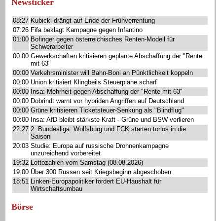
Newsticker
08:27
Kubicki drängt auf Ende der Frühverrentung
07:26
Fifa beklagt Kampagne gegen Infantino
01:00
Bofinger gegen österreichisches Renten-Modell für
Schwerarbeiter
00:00
Gewerkschaften kritisieren geplante Abschaffung der "Rente
mit 63"
00:00
Verkehrsminister will Bahn-Boni an Pünktlichkeit koppeln
00:00
Union kritisiert Klingbeils Steuerpläne scharf
00:00
Insa: Mehrheit gegen Abschaffung der "Rente mit 63"
00:00
Dobrindt warnt vor hybriden Angriffen auf Deutschland
00:00
Grüne kritisieren Ticketsteuer-Senkung als "Blindflug"
00:00
Insa: AfD bleibt stärkste Kraft - Grüne und BSW verlieren
22:27
2. Bundesliga: Wolfsburg und FCK starten torlos in die
Saison
20:03
Studie: Europa auf russische Drohnenkampagne
unzureichend vorbereitet
19:32
Lottozahlen vom Samstag (08.08.2026)
19:00
Über 300 Russen seit Kriegsbeginn abgeschoben
18:51
Linken-Europapolitiker fordert EU-Haushalt für
Wirtschaftsumbau
Börse