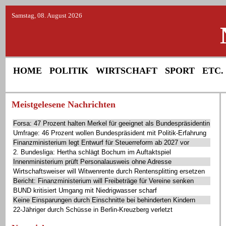
Samstag, 08. August 2026
HOME
POLITIK
WIRTSCHAFT
SPORT
ETC.
Meistgelesene Nachrichten
Forsa: 47 Prozent halten Merkel für geeignet als Bundespräsidentin
Umfrage: 46 Prozent wollen Bundespräsident mit Politik-Erfahrung
Finanzministerium legt Entwurf für Steuerreform ab 2027 vor
2. Bundesliga: Hertha schlägt Bochum im Auftaktspiel
Innenministerium prüft Personalausweis ohne Adresse
Wirtschaftsweiser will Witwenrente durch Rentensplitting ersetzen
Bericht: Finanzministerium will Freibeträge für Vereine senken
BUND kritisiert Umgang mit Niedrigwasser scharf
Keine Einsparungen durch Einschnitte bei behinderten Kindern
22-Jähriger durch Schüsse in Berlin-Kreuzberg verletzt