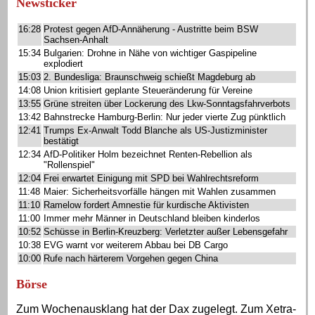
Newsticker
16:28
Protest gegen AfD-Annäherung - Austritte beim BSW
Sachsen-Anhalt
15:34
Bulgarien: Drohne in Nähe von wichtiger Gaspipeline
explodiert
15:03
2. Bundesliga: Braunschweig schießt Magdeburg ab
14:08
Union kritisiert geplante Steueränderung für Vereine
13:55
Grüne streiten über Lockerung des Lkw-Sonntagsfahrverbots
13:42
Bahnstrecke Hamburg-Berlin: Nur jeder vierte Zug pünktlich
12:41
Trumps Ex-Anwalt Todd Blanche als US-Justizminister
bestätigt
12:34
AfD-Politiker Holm bezeichnet Renten-Rebellion als
"Rollenspiel"
12:04
Frei erwartet Einigung mit SPD bei Wahlrechtsreform
11:48
Maier: Sicherheitsvorfälle hängen mit Wahlen zusammen
11:10
Ramelow fordert Amnestie für kurdische Aktivisten
11:00
Immer mehr Männer in Deutschland bleiben kinderlos
10:52
Schüsse in Berlin-Kreuzberg: Verletzter außer Lebensgefahr
10:38
EVG warnt vor weiterem Abbau bei DB Cargo
10:00
Rufe nach härterem Vorgehen gegen China
Börse
Zum Wochenausklang hat der Dax zugelegt. Zum Xetra-