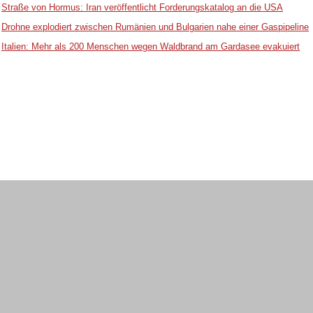
Straße von Hormus: Iran veröffentlicht Forderungskatalog an die USA
Drohne explodiert zwischen Rumänien und Bulgarien nahe einer Gaspipeline
Italien: Mehr als 200 Menschen wegen Waldbrand am Gardasee evakuiert