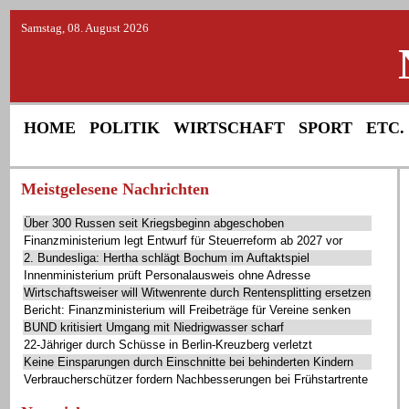
Samstag, 08. August 2026
HOME
POLITIK
WIRTSCHAFT
SPORT
ETC.
Meistgelesene Nachrichten
Über 300 Russen seit Kriegsbeginn abgeschoben
Finanzministerium legt Entwurf für Steuerreform ab 2027 vor
2. Bundesliga: Hertha schlägt Bochum im Auftaktspiel
Innenministerium prüft Personalausweis ohne Adresse
Wirtschaftsweiser will Witwenrente durch Rentensplitting ersetzen
Bericht: Finanzministerium will Freibeträge für Vereine senken
BUND kritisiert Umgang mit Niedrigwasser scharf
22-Jähriger durch Schüsse in Berlin-Kreuzberg verletzt
Keine Einsparungen durch Einschnitte bei behinderten Kindern
Verbraucherschützer fordern Nachbesserungen bei Frühstartrente