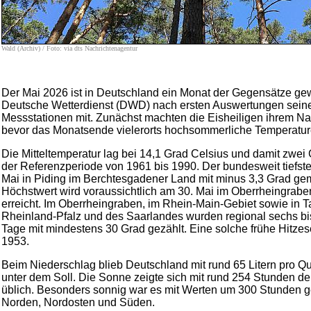
Wald (Archiv) / Foto: via dts Nachrichtenagentur
Der Mai 2026 ist in Deutschland ein Monat der Gegensätze gew
Deutsche Wetterdienst (DWD) nach ersten Auswertungen seine
Messstationen mit. Zunächst machten die Eisheiligen ihrem Na
bevor das Monatsende vielerorts hochsommerliche Temperatur
Die Mitteltemperatur lag bei 14,1 Grad Celsius und damit zwe
der Referenzperiode von 1961 bis 1990. Der bundesweit tiefst
Mai in Piding im Berchtesgadener Land mit minus 3,3 Grad ge
Höchstwert wird voraussichtlich am 30. Mai im Oberrheingrabe
erreicht. Im Oberrheingraben, im Rhein-Main-Gebiet sowie in T
Rheinland-Pfalz und des Saarlandes wurden regional sechs bis
Tage mit mindestens 30 Grad gezählt. Eine solche frühe Hitzese
1953.
Beim Niederschlag blieb Deutschland mit rund 65 Litern pro Q
unter dem Soll. Die Sonne zeigte sich mit rund 254 Stunden deu
üblich. Besonders sonnig war es mit Werten um 300 Stunden g
Norden, Nordosten und Süden.