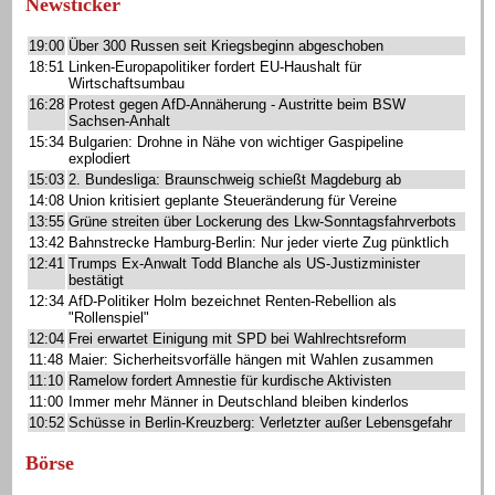
Newsticker
19:00
Über 300 Russen seit Kriegsbeginn abgeschoben
18:51
Linken-Europapolitiker fordert EU-Haushalt für
Wirtschaftsumbau
16:28
Protest gegen AfD-Annäherung - Austritte beim BSW
Sachsen-Anhalt
15:34
Bulgarien: Drohne in Nähe von wichtiger Gaspipeline
explodiert
15:03
2. Bundesliga: Braunschweig schießt Magdeburg ab
14:08
Union kritisiert geplante Steueränderung für Vereine
13:55
Grüne streiten über Lockerung des Lkw-Sonntagsfahrverbots
13:42
Bahnstrecke Hamburg-Berlin: Nur jeder vierte Zug pünktlich
12:41
Trumps Ex-Anwalt Todd Blanche als US-Justizminister
bestätigt
12:34
AfD-Politiker Holm bezeichnet Renten-Rebellion als
"Rollenspiel"
12:04
Frei erwartet Einigung mit SPD bei Wahlrechtsreform
11:48
Maier: Sicherheitsvorfälle hängen mit Wahlen zusammen
11:10
Ramelow fordert Amnestie für kurdische Aktivisten
11:00
Immer mehr Männer in Deutschland bleiben kinderlos
10:52
Schüsse in Berlin-Kreuzberg: Verletzter außer Lebensgefahr
Börse