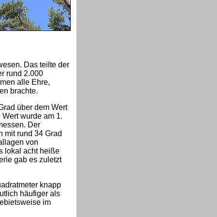
esen. Das teilte der
r rund 2.000
men alle Ehre,
en brachte.
i Grad über dem Wert
e Wert wurde am 1.
messen. Der
n mit rund 34 Grad
allagen von
 lokal acht heiße
rie gab es zuletzt
uadratmeter knapp
tlich häufiger als
ebietsweise im