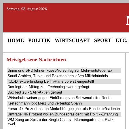
Samstag, 08. August 2026
HOME
POLITIK
WIRTSCHAFT
SPORT
ETC.
Meistgelesene Nachrichten
Union und SPD lehnen Fuest-Vorschlag zur Mehrwertsteuer ab
Saudi-Arabien, Türkei und Pakistan schließen Militärbündnis
ICE-Direktverbindung Berlin-Paris vorerst eingestellt
Dax legt am Mittag zu - Technologiewerte gefragt
Dax legt zu - SAP-Aktien gefragt
Wirtschaftsweiser gegen Einführung von Schwerarbeiter-Rente
Kretschmann lobt Merz und verteidigt Spahn
Forsa: 47 Prozent halten Merkel für geeignet als Bundespräsidentin
Umfrage: 46 Prozent wollen Bundespräsident mit Politik-Erfahrung
WM-Song an Spitze der Single-Charts - Blumengarten auf Platz
zwei