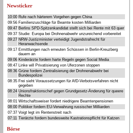
Newsticker
10:00
Rufe nach härterem Vorgehen gegen China
09:56
Familienzuschläge für Beamte kosten Milliarden
09:47
Berlins SPD-Spitzenkandidat stellt sich bei Rente mit 63 quer
09:37
Studie: Europa bei Drohnenabwehr unzureichend vorbereitet
09:27
NRW-Justizminister verteidigt Jugendstrafrecht für
Heranwachsende
09:17
Ermittlungen nach erneuten Schüssen in Berlin-Kreuzberg
dauern an
09:06
Kinderärzte fordern harte Regeln gegen Social Media
08:47
Linke will Privatisierung von Uferzonen stoppen
08:36
Grüne fordern Zentralisierung der Drohnenabwehr bei
Bundespolizei
08:35
Frei sieht Voraussetzungen für AfD-Verbotsverfahren nicht
gegeben
08:24
Unionsfraktionschef gegen Grundgesetz-Änderung für queere
Rechte
08:01
Wirtschaftsweiser fordert niedrigere Beamtenpensionen
08:00
Politiker fordern EU-Verwahrung russischer Milliarden
07:37
Voigt legt im Rentenstreit nach
07:11
Tierärzte fordern bundesweite Kastrationspflicht für Katzen
Börse