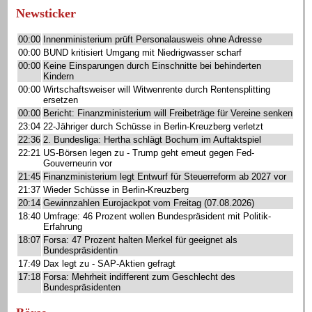
Newsticker
00:00
Innenministerium prüft Personalausweis ohne Adresse
00:00
BUND kritisiert Umgang mit Niedrigwasser scharf
00:00
Keine Einsparungen durch Einschnitte bei behinderten
Kindern
00:00
Wirtschaftsweiser will Witwenrente durch Rentensplitting
ersetzen
00:00
Bericht: Finanzministerium will Freibeträge für Vereine senken
23:04
22-Jähriger durch Schüsse in Berlin-Kreuzberg verletzt
22:36
2. Bundesliga: Hertha schlägt Bochum im Auftaktspiel
22:21
US-Börsen legen zu - Trump geht erneut gegen Fed-
Gouverneurin vor
21:45
Finanzministerium legt Entwurf für Steuerreform ab 2027 vor
21:37
Wieder Schüsse in Berlin-Kreuzberg
20:14
Gewinnzahlen Eurojackpot vom Freitag (07.08.2026)
18:40
Umfrage: 46 Prozent wollen Bundespräsident mit Politik-
Erfahrung
18:07
Forsa: 47 Prozent halten Merkel für geeignet als
Bundespräsidentin
17:49
Dax legt zu - SAP-Aktien gefragt
17:18
Forsa: Mehrheit indifferent zum Geschlecht des
Bundespräsidenten