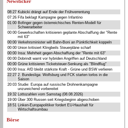
Newsticker
08:27
Kubicki drängt auf Ende der Frühverrentung
07:26
Fifa beklagt Kampagne gegen Infantino
01:00
Bofinger gegen österreichisches Renten-Modell für
Schwerarbeiter
00:00
Gewerkschaften kritisieren geplante Abschaffung der "Rente
mit 63"
00:00
Verkehrsminister will Bahn-Boni an Pünktlichkeit koppeln
00:00
Union kritisiert Klingbeils Steuerpläne scharf
00:00
Insa: Mehrheit gegen Abschaffung der "Rente mit 63"
00:00
Dobrindt warnt vor hybriden Angriffen auf Deutschland
00:00
Grüne kritisieren Ticketsteuer-Senkung als "Blindflug"
00:00
Insa: AfD bleibt stärkste Kraft - Grüne und BSW verlieren
22:27
2. Bundesliga: Wolfsburg und FCK starten torlos in die
Saison
20:03
Studie: Europa auf russische Drohnenkampagne
unzureichend vorbereitet
19:32
Lottozahlen vom Samstag (08.08.2026)
19:00
Über 300 Russen seit Kriegsbeginn abgeschoben
18:51
Linken-Europapolitiker fordert EU-Haushalt für
Wirtschaftsumbau
Börse