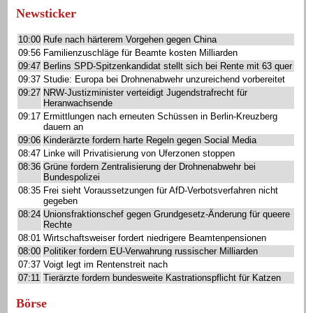
Newsticker
10:00
Rufe nach härterem Vorgehen gegen China
09:56
Familienzuschläge für Beamte kosten Milliarden
09:47
Berlins SPD-Spitzenkandidat stellt sich bei Rente mit 63 quer
09:37
Studie: Europa bei Drohnenabwehr unzureichend vorbereitet
09:27
NRW-Justizminister verteidigt Jugendstrafrecht für
Heranwachsende
09:17
Ermittlungen nach erneuten Schüssen in Berlin-Kreuzberg
dauern an
09:06
Kinderärzte fordern harte Regeln gegen Social Media
08:47
Linke will Privatisierung von Uferzonen stoppen
08:36
Grüne fordern Zentralisierung der Drohnenabwehr bei
Bundespolizei
08:35
Frei sieht Voraussetzungen für AfD-Verbotsverfahren nicht
gegeben
08:24
Unionsfraktionschef gegen Grundgesetz-Änderung für queere
Rechte
08:01
Wirtschaftsweiser fordert niedrigere Beamtenpensionen
08:00
Politiker fordern EU-Verwahrung russischer Milliarden
07:37
Voigt legt im Rentenstreit nach
07:11
Tierärzte fordern bundesweite Kastrationspflicht für Katzen
Börse