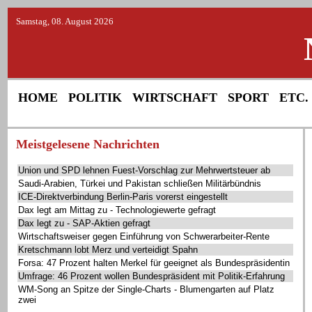
Samstag, 08. August 2026
HOME
POLITIK
WIRTSCHAFT
SPORT
ETC.
Meistgelesene Nachrichten
Union und SPD lehnen Fuest-Vorschlag zur Mehrwertsteuer ab
Saudi-Arabien, Türkei und Pakistan schließen Militärbündnis
ICE-Direktverbindung Berlin-Paris vorerst eingestellt
Dax legt am Mittag zu - Technologiewerte gefragt
Dax legt zu - SAP-Aktien gefragt
Wirtschaftsweiser gegen Einführung von Schwerarbeiter-Rente
Kretschmann lobt Merz und verteidigt Spahn
Forsa: 47 Prozent halten Merkel für geeignet als Bundespräsidentin
Umfrage: 46 Prozent wollen Bundespräsident mit Politik-Erfahrung
WM-Song an Spitze der Single-Charts - Blumengarten auf Platz
zwei