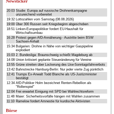
Newsticker
20:03
Studie: Europa auf russische Drohnenkampagne
unzureichend vorbereitet
19:32
Lottozahlen vom Samstag (08.08.2026)
19:00
Über 300 Russen seit Kriegsbeginn abgeschoben
18:51
Linken-Europapolitiker fordert EU-Haushalt für
Wirtschaftsumbau
16:28
Protest gegen AfD-Annäherung - Austritte beim BSW
Sachsen-Anhalt
15:34
Bulgarien: Drohne in Nähe von wichtiger Gaspipeline
explodiert
15:03
2. Bundesliga: Braunschweig schießt Magdeburg ab
14:08
Union kritisiert geplante Steueränderung für Vereine
13:55
Grüne streiten über Lockerung des Lkw-Sonntagsfahrverbots
13:42
Bahnstrecke Hamburg-Berlin: Nur jeder vierte Zug pünktlich
12:41
Trumps Ex-Anwalt Todd Blanche als US-Justizminister
bestätigt
12:34
AfD-Politiker Holm bezeichnet Renten-Rebellion als
"Rollenspiel"
12:04
Frei erwartet Einigung mit SPD bei Wahlrechtsreform
11:48
Maier: Sicherheitsvorfälle hängen mit Wahlen zusammen
11:10
Ramelow fordert Amnestie für kurdische Aktivisten
Börse