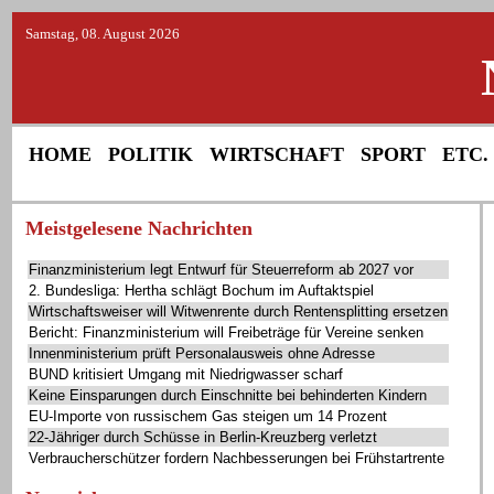
Samstag, 08. August 2026
HOME
POLITIK
WIRTSCHAFT
SPORT
ETC.
Meistgelesene Nachrichten
Finanzministerium legt Entwurf für Steuerreform ab 2027 vor
2. Bundesliga: Hertha schlägt Bochum im Auftaktspiel
Wirtschaftsweiser will Witwenrente durch Rentensplitting ersetzen
Bericht: Finanzministerium will Freibeträge für Vereine senken
Innenministerium prüft Personalausweis ohne Adresse
BUND kritisiert Umgang mit Niedrigwasser scharf
Keine Einsparungen durch Einschnitte bei behinderten Kindern
EU-Importe von russischem Gas steigen um 14 Prozent
22-Jähriger durch Schüsse in Berlin-Kreuzberg verletzt
Verbraucherschützer fordern Nachbesserungen bei Frühstartrente