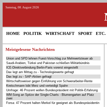
Samstag, 08. August 2026
HOME
POLITIK
WIRTSCHAFT
SPORT
ETC.
Meistgelesene Nachrichten
Union und SPD lehnen Fuest-Vorschlag zur Mehrwertsteuer ab
Saudi-Arabien, Türkei und Pakistan schließen Militärbündnis
ICE-Direktverbindung Berlin-Paris vorerst eingestellt
Dax legt am Mittag zu - Technologiewerte gefragt
Dax legt zu - SAP-Aktien gefragt
Wirtschaftsweiser gegen Einführung von Schwerarbeiter-Rente
Kretschmann lobt Merz und verteidigt Spahn
Umfrage: 46 Prozent wollen Bundespräsident mit Politik-Erfahrung
WM-Song an Spitze der Single-Charts - Blumengarten auf Platz
zwei
Forsa: 47 Prozent halten Merkel für geeignet als Bundespräsidentin