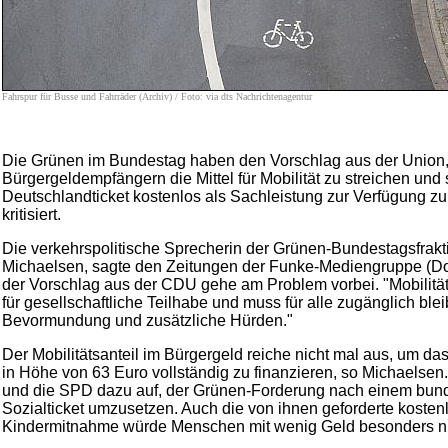
Fahrspur für Busse und Fahrräder (Archiv) / Foto: via dts Nachrichtenagentur
Die Grünen im Bundestag haben den Vorschlag aus der Union
Bürgergeldempfängern die Mittel für Mobilität zu streichen und
Deutschlandticket kostenlos als Sachleistung zur Verfügung zu 
kritisiert.
Die verkehrspolitische Sprecherin der Grünen-Bundestagsfrakt
Michaelsen, sagte den Zeitungen der Funke-Mediengruppe (D
der Vorschlag aus der CDU gehe am Problem vorbei. "Mobilität
für gesellschaftliche Teilhabe und muss für alle zugänglich ble
Bevormundung und zusätzliche Hürden."
Der Mobilitätsanteil im Bürgergeld reiche nicht mal aus, um da
in Höhe von 63 Euro vollständig zu finanzieren, so Michaelsen. 
und die SPD dazu auf, der Grünen-Forderung nach einem bun
Sozialticket umzusetzen. Auch die von ihnen geforderte kosten
Kindermitnahme würde Menschen mit wenig Geld besonders n