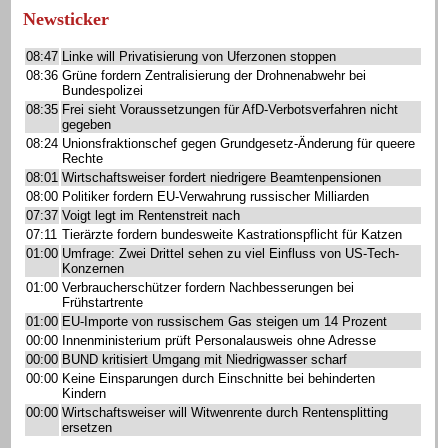
Newsticker
08:47
Linke will Privatisierung von Uferzonen stoppen
08:36
Grüne fordern Zentralisierung der Drohnenabwehr bei
Bundespolizei
08:35
Frei sieht Voraussetzungen für AfD-Verbotsverfahren nicht
gegeben
08:24
Unionsfraktionschef gegen Grundgesetz-Änderung für queere
Rechte
08:01
Wirtschaftsweiser fordert niedrigere Beamtenpensionen
08:00
Politiker fordern EU-Verwahrung russischer Milliarden
07:37
Voigt legt im Rentenstreit nach
07:11
Tierärzte fordern bundesweite Kastrationspflicht für Katzen
01:00
Umfrage: Zwei Drittel sehen zu viel Einfluss von US-Tech-
Konzernen
01:00
Verbraucherschützer fordern Nachbesserungen bei
Frühstartrente
01:00
EU-Importe von russischem Gas steigen um 14 Prozent
00:00
Innenministerium prüft Personalausweis ohne Adresse
00:00
BUND kritisiert Umgang mit Niedrigwasser scharf
00:00
Keine Einsparungen durch Einschnitte bei behinderten
Kindern
00:00
Wirtschaftsweiser will Witwenrente durch Rentensplitting
ersetzen