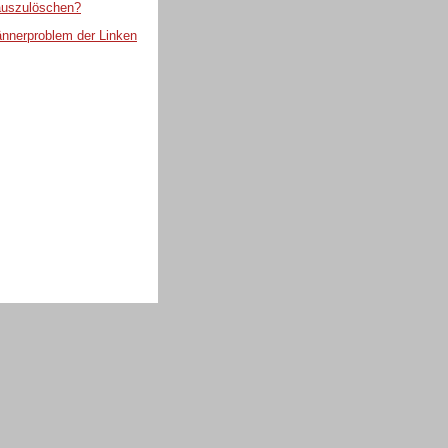
 auszulöschen?
ännerproblem der Linken