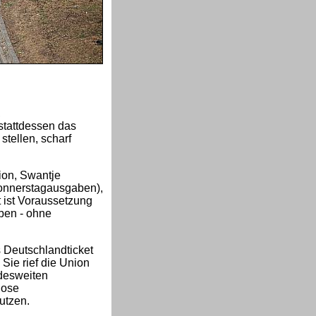
,
 stattdessen das
stellen, scharf
ion, Swantje
onnerstagausgaben),
 ist Voraussetzung
iben - ohne
s Deutschlandticket
Sie rief die Union
desweiten
lose
utzen.