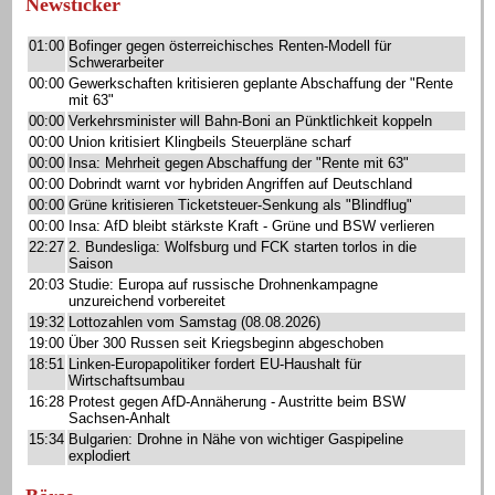
Newsticker
01:00
Bofinger gegen österreichisches Renten-Modell für
Schwerarbeiter
00:00
Gewerkschaften kritisieren geplante Abschaffung der "Rente
mit 63"
00:00
Verkehrsminister will Bahn-Boni an Pünktlichkeit koppeln
00:00
Union kritisiert Klingbeils Steuerpläne scharf
00:00
Insa: Mehrheit gegen Abschaffung der "Rente mit 63"
00:00
Dobrindt warnt vor hybriden Angriffen auf Deutschland
00:00
Grüne kritisieren Ticketsteuer-Senkung als "Blindflug"
00:00
Insa: AfD bleibt stärkste Kraft - Grüne und BSW verlieren
22:27
2. Bundesliga: Wolfsburg und FCK starten torlos in die
Saison
20:03
Studie: Europa auf russische Drohnenkampagne
unzureichend vorbereitet
19:32
Lottozahlen vom Samstag (08.08.2026)
19:00
Über 300 Russen seit Kriegsbeginn abgeschoben
18:51
Linken-Europapolitiker fordert EU-Haushalt für
Wirtschaftsumbau
16:28
Protest gegen AfD-Annäherung - Austritte beim BSW
Sachsen-Anhalt
15:34
Bulgarien: Drohne in Nähe von wichtiger Gaspipeline
explodiert