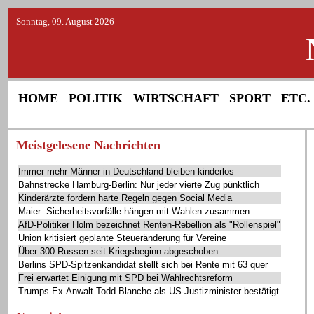
Sonntag, 09. August 2026
HOME
POLITIK
WIRTSCHAFT
SPORT
ETC.
Meistgelesene Nachrichten
Immer mehr Männer in Deutschland bleiben kinderlos
Bahnstrecke Hamburg-Berlin: Nur jeder vierte Zug pünktlich
Kinderärzte fordern harte Regeln gegen Social Media
Maier: Sicherheitsvorfälle hängen mit Wahlen zusammen
AfD-Politiker Holm bezeichnet Renten-Rebellion als "Rollenspiel"
Union kritisiert geplante Steueränderung für Vereine
Über 300 Russen seit Kriegsbeginn abgeschoben
Berlins SPD-Spitzenkandidat stellt sich bei Rente mit 63 quer
Frei erwartet Einigung mit SPD bei Wahlrechtsreform
Trumps Ex-Anwalt Todd Blanche als US-Justizminister bestätigt