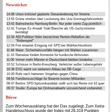
Newsticker
14:08
Union kritisiert geplante Steueränderung für Vereine
13:55
Grüne streiten über Lockerung des Lkw-Sonntagsfahrverbots
13:42
Bahnstrecke Hamburg-Berlin: Nur jeder vierte Zug pünktlich
12:41
Trumps Ex-Anwalt Todd Blanche als US-Justizminister
bestätigt
12:34
AfD-Politiker Holm bezeichnet Renten-Rebellion als
"Rollenspiel"
12:04
Frei erwartet Einigung mit SPD bei Wahlrechtsreform
11:48
Maier: Sicherheitsvorfälle hängen mit Wahlen zusammen
11:10
Ramelow fordert Amnestie für kurdische Aktivisten
11:00
Immer mehr Männer in Deutschland bleiben kinderlos
10:52
Schüsse in Berlin-Kreuzberg: Verletzter außer Lebensgefahr
10:38
EVG warnt vor weiterem Abbau bei DB Cargo
10:00
Rufe nach härterem Vorgehen gegen China
09:56
Familienzuschläge für Beamte kosten Milliarden
09:47
Berlins SPD-Spitzenkandidat stellt sich bei Rente mit 63 quer
09:37
Studie: Europa bei Drohnenabwehr unzureichend vorbereitet
Börse
Zum Wochenausklang hat der Dax zugelegt. Zum Xetra-
Handelsschluss wurde der Index mit 26.319 Punkten