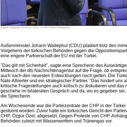
Johann Wadephul (Archiv) / Foto: via dts Nachrichtenagentur
Außenminister Johann Wadephul (CDU) plädiert trotz des imme
Vorgehens der türkischen Behörden gegen die Oppositionspart
eine engere Partnerschaft der EU mit der Türkei.
"Das gilt mit Sicherheit", sagte eine Sprecherin des Auswärti
Mittwoch der dts Nachrichtenagentur auf die Frage, ob entsp
auch nach den neuesten Entwicklungen noch gelten. Die Türkei
Nato-Alliierter und ein strategischer Partner. "Das hindert uns a
kritische Fragestellungen auch kritisch zu diskutieren und das
geschehe im bilateralen Gespräch und da, wo es gegeben sei, a
die Sprecherin.
Am Wochenende war die Parteizentrale der CHP in der Türkei 
gestürmt worden. Zuvor hatte ein türkisches Gericht den Partei
CHP, Özgür Özel, abgesetzt. Gegen Proteste von CHP-Anhäng
Behörden zuletzt mit Wasserwerfern und Tränengas vor.