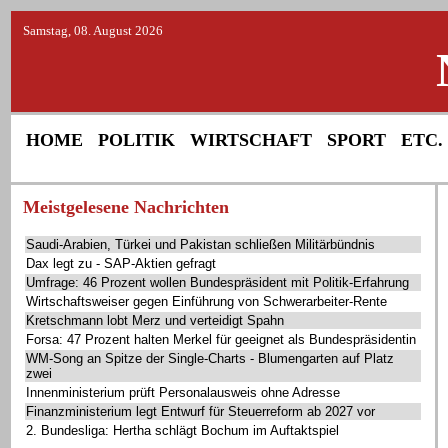
Samstag, 08. August 2026
HOME
POLITIK
WIRTSCHAFT
SPORT
ETC.
Meistgelesene Nachrichten
Saudi-Arabien, Türkei und Pakistan schließen Militärbündnis
Dax legt zu - SAP-Aktien gefragt
Umfrage: 46 Prozent wollen Bundespräsident mit Politik-Erfahrung
Wirtschaftsweiser gegen Einführung von Schwerarbeiter-Rente
Kretschmann lobt Merz und verteidigt Spahn
Forsa: 47 Prozent halten Merkel für geeignet als Bundespräsidentin
WM-Song an Spitze der Single-Charts - Blumengarten auf Platz
zwei
Innenministerium prüft Personalausweis ohne Adresse
Finanzministerium legt Entwurf für Steuerreform ab 2027 vor
2. Bundesliga: Hertha schlägt Bochum im Auftaktspiel