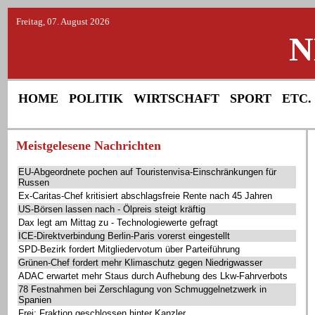
Freitag, 07. August 2026
N
HOME
POLITIK
WIRTSCHAFT
SPORT
ETC.
Meistgelesene Nachrichten
EU-Abgeordnete pochen auf Touristenvisa-Einschränkungen für
Russen
Ex-Caritas-Chef kritisiert abschlagsfreie Rente nach 45 Jahren
US-Börsen lassen nach - Ölpreis steigt kräftig
Dax legt am Mittag zu - Technologiewerte gefragt
ICE-Direktverbindung Berlin-Paris vorerst eingestellt
SPD-Bezirk fordert Mitgliedervotum über Parteiführung
Grünen-Chef fordert mehr Klimaschutz gegen Niedrigwasser
ADAC erwartet mehr Staus durch Aufhebung des Lkw-Fahrverbots
78 Festnahmen bei Zerschlagung von Schmuggelnetzwerk in
Spanien
Frei: Fraktion geschlossen hinter Kanzler