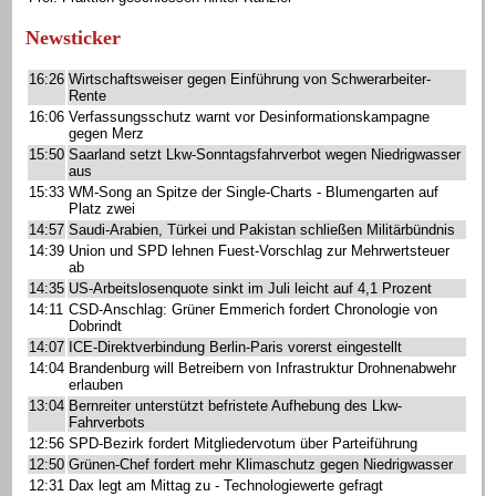
Newsticker
16:26
Wirtschaftsweiser gegen Einführung von Schwerarbeiter-
Rente
16:06
Verfassungsschutz warnt vor Desinformationskampagne
gegen Merz
15:50
Saarland setzt Lkw-Sonntagsfahrverbot wegen Niedrigwasser
aus
15:33
WM-Song an Spitze der Single-Charts - Blumengarten auf
Platz zwei
14:57
Saudi-Arabien, Türkei und Pakistan schließen Militärbündnis
14:39
Union und SPD lehnen Fuest-Vorschlag zur Mehrwertsteuer
ab
14:35
US-Arbeitslosenquote sinkt im Juli leicht auf 4,1 Prozent
14:11
CSD-Anschlag: Grüner Emmerich fordert Chronologie von
Dobrindt
14:07
ICE-Direktverbindung Berlin-Paris vorerst eingestellt
14:04
Brandenburg will Betreibern von Infrastruktur Drohnenabwehr
erlauben
13:04
Bernreiter unterstützt befristete Aufhebung des Lkw-
Fahrverbots
12:56
SPD-Bezirk fordert Mitgliedervotum über Parteiführung
12:50
Grünen-Chef fordert mehr Klimaschutz gegen Niedrigwasser
12:31
Dax legt am Mittag zu - Technologiewerte gefragt