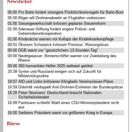
Newsticker
05:00
Pro Bahn fordert strengere Pünktlichkeitsregeln für Bahn-Boni
05:00
Bilger will Drohnenabwehr an Flughäfen verbessern
01:00
Steuergewerkschaft kritisiert geplante Steuerreform
01:00
Adenauer-Stiftung fordert engere Polizei- und
Geheimdienstkooperation
01:00
Kinderärzte warnen vor Kollaps der Kinderkrankenpflege
00:01
Ökonom Schularick kritisiert Pistorius` Rüstungskurs
00:00
DGB warnt vor "gesetzlichem 13-Stunden-Tag"
00:00
Niedrigwasser: Binnenschiffer warnen vor Zweiteilung des
Rheins
00:00
350 humanitäre Helfer 2025 weltweit getötet
20:39
Syrien und Russland einigen sich auf Zukunft für
Militärstützpunkte
18:07
AfD und Linke kritisieren Klingbeils Vereinssteuer-Pläne
16:59
Dobrindt verdoppelt Anti-Drohnen-Einheiten der Bundespolizei
16:28
Peter Neumann: Deutschland braucht Nationalen
Sicherheitsberater
16:09
Pantisano schließt Wahl eines CDU-Ministerpräsident nicht
aus
16:00
Serbiens Präsident warnt vor größerem Krieg in Europa
Börse